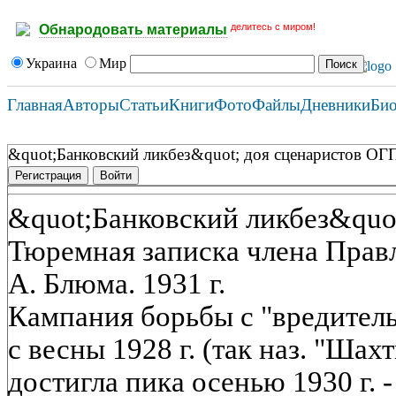
делитесь с миром!
Обнародовать материалы
Украина
Мир
Главная
Авторы
Статьи
Книги
Фото
Файлы
Дневники
Би
&quot;Банковский ликбез&quot; доя сценаристов ОГП
Регистрация
Войти
&quot;Банковский ликбез&quo
Тюремная записка члена Прав
А. Блюма. 1931 г.
Кампания борьбы с "вредител
с весны 1928 г. (так наз. "Шах
достигла пика осенью 1930 г. - 