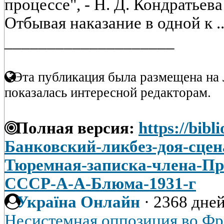
процессе", - Н. Д. Кондратьев
Отбывая наказание в одной к .
____________________
Эта публикация была размещена на 
показалась интересной редакторам.
Полная версия:
https://bibl
Банковский-ликбез-доя-сце
Тюремная-записка-члена-Пр
СССР-А-А-Блюма-1931-г
Україна Онлайн
·
2368 дней
Несистемная оппозиция во Фран