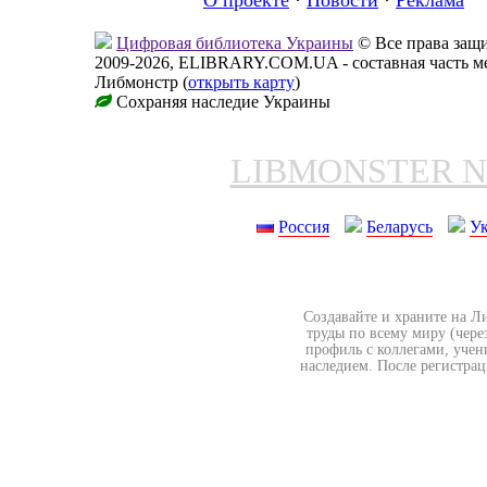
О проекте
·
Новости
·
Реклама
Цифровая библиотека Украины
© Все права за
2009-2026, ELIBRARY.COM.UA - составная часть м
Либмонстр (
открыть карту
)
Сохраняя наследие Украины
LIBMONSTER 
Россия
Беларусь
У
Создавайте и храните на Л
труды по всему миру (чере
профиль с коллегами, учен
наследием. После регистрац