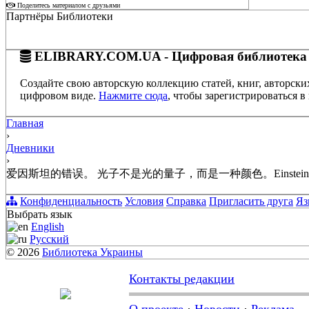
Поделитесь материалом с друзьями
Партнёры Библиотеки
ELIBRARY.COM.UA - Цифровая библиотека
Создайте свою авторскую коллекцию статей, книг, авторски
цифровом виде.
Нажмите сюда
, чтобы зарегистрироваться в 
Главная
›
Дневники
›
爱因斯坦的错误。 光子不是光的量子，而是一种颜色。Einstein's mistake. A photo
Конфиденциальность
Условия
Справка
Пригласить друга
Яз
Выбрать язык
English
Русский
© 2026
Библиотека Украины
Контакты редакции