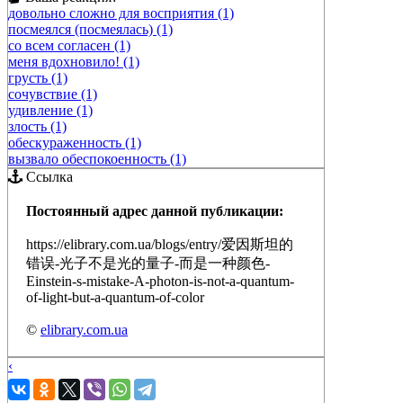
довольно сложно для восприятия (1)
посмеялся (посмеялась) (1)
со всем согласен (1)
меня вдохновило! (1)
грусть (1)
сочувствие (1)
удивление (1)
злость (1)
обескураженность (1)
вызвало обеспокоенность (1)
Ссылка
Постоянный адрес данной публикации:
https://elibrary.com.ua/blogs/entry/爱因斯坦的
错误-光子不是光的量子-而是一种颜色-
Einstein-s-mistake-A-photon-is-not-a-quantum-
of-light-but-a-quantum-of-color
©
elibrary.com.ua
‹
›