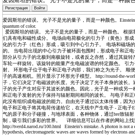
爱因斯坦的错误。 光子不是光的量子，而是一种颜色。Einstein's mistak
Регистрация
Войти
爱因斯坦的错误。 光子不是光的量子，而是一种颜色。Einstein's mistake. A ph
quantum of color.
爱因斯坦的错误。 光子不是光的量子，而是一种颜色。 根
们具有电和磁性成分。 电场由电荷极化的引力子（黄色）形成
化的引力子（红色）形成，吸引到中心引力子。 电场和磁场
的。 当电荷出现的中心引力子被环面包围时，形成电子和正
部分从引力子的北极到南极旋转，或者反之亦然，通过其旋转
车轮一样旋转。该旋转的能量产生电磁波谱的特定颜色。 引
射。 环形电子位于电子和正电子内部，我们称之为光子。 顺
子的高速相机。照片显示了环形光子模型。 http://round-the-wo
子，它们决定了电磁波的长度。光子决定了光子本身的波长。
子的光子产生对应于其波长的颜色。因此，光子是一种或另一
和正电子发射的光子保持与辐射期间相同的波长。 与电子和
此没有组织成电磁波的能力。自由光子通过以太体传播，因为
电子和正电子将其电荷传递给它，在天线中产生电子 - 正电子
气的原子和分子碰撞，与地球表面，各种物体，通过bre致辐
制，吸引我们多彩的世界。 详细信息可以在作者的网站上找到：文章The 
http://tverd4.narod.ru/100.html Einstein's mistake. A photon is not a
hypothesis, electromagnetic waves are waves formed by electrons and