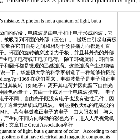
e. A photon is not a quantum of light, but a
oton is not a quantum of light, but a
据我们的假设，电磁波是由电子和正电子形成的波，它
，被吸引到环面的外部（蓝色）。 磁场由引起电荷极
的矢量在它们自身之间和相对于波传播方向都是垂直
电子。环面的旋转轴穿过引力子极，并且其外壳的外部
产生电子电荷或正电子电荷。 除了环绕旋转，环面像
力子和圆环都是微观的乙醚漩涡。这些漩涡产生遗物辐
便说一下，华盛顿大学的科学家创造了一种能够拍摄光
rld.org/?p=1366 在我们看来，电磁波量子是电子和正电
通过其旋转（如轮子）离开其电荷并因此留下自由光
种颜色的量子，其由一个或另一个电磁波携带。 电子
正电子不同，自由光子既没有电子也没有磁性元件，因
光子通量无组织成电磁波。 到达接收天线的电磁波的
EMF。 具有电磁波正电子的电子，由太阳发射，与大
射，产生向不同方向移动的彩色光子，进入人类视觉机
Great Association举行
 quantum of light, but a quantum of color. According to our
 positrons that have electrical and magnetic components