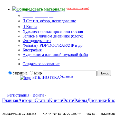
делитесь с миром!
Обнародовать материалы
Тип публикации
Статья, обзор, исследование
Книга
Художественная проза или поэзия
Запись в личном дневнике (блоге)
Фотодокументы
Файл(ы): PDF\DOC\RAR\ZIP и др.
Биография
Аудиокнига или иной звуковой файл
Дополнительные опции:
Создать голосование
Украина
Мир
Украины
БИБЛИОТЕКА
Регистрация
·
Войти
·
Главная
Авторы
Статьи
Книги
Фото
Файлы
Дневники
Би