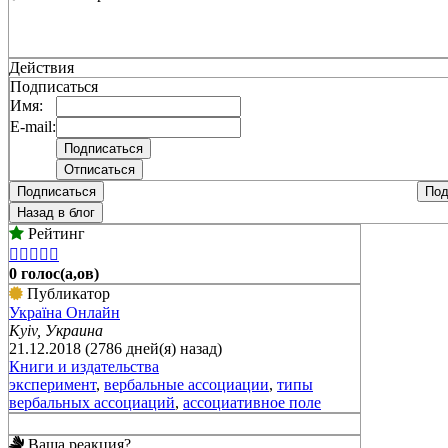
Действия
Подписаться
Имя:
E-mail:
Подписаться
Под
Назад в блог
Рейтинг





0 голос(а,ов)
Публикатор
Україна Онлайн
Kyiv, Украина
21.12.2018 (2786 дней(я) назад)
Книги и издательства
эксперимент
,
вербальные ассоциации
,
типы
вербальных ассоциаций
,
ассоциативное поле
Ваша реакция?