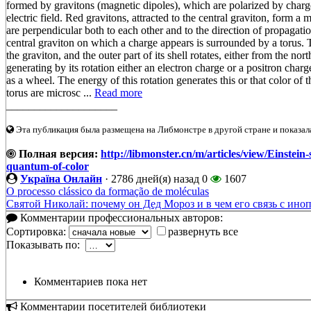
formed by gravitons (magnetic dipoles), which are polarized by charges
electric field. Red gravitons, attracted to the central graviton, form a 
are perpendicular both to each other and to the direction of propagat
central graviton on which a charge appears is surrounded by a torus. T
the graviton, and the outer part of its shell rotates, either from the nor
generating by its rotation either an electron charge or a positron charge
as a wheel. The energy of this rotation generates this or that color of
torus are microsc ...
Read more
____________________
Эта публикация была размещена на Либмонстре в другой стране и показал
Полная версия:
http://libmonster.cn/m/articles/view/Einstei
quantum-of-color
Україна Онлайн
·
2786 дней(я) назад
0
1607
O processo clássico da formação de moléculas
Святой Николай: почему он Дед Мороз и в чем его связь с ино
Комментарии профессиональных авторов:
Сортировка:
развернуть все
Показывать по:
Комментариев пока нет
Комментарии посетителей библиотеки