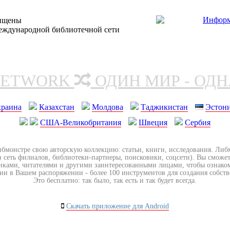
щищены
еждународной библиотечной сети
NETWORK
ОДИН МИР - ОД
краина
Казахстан
Молдова
Таджикистан
Эстон
США-Великобритания
Швеция
Сербия
ибмонстре свою авторскую коллекцию: статьи, книги, исследования. Ли
з сеть филиалов, библиотеки-партнеры, поисковики, соцсети). Вы сможет
иками, читателями и другими заинтересованными лицами, чтобы ознако
ии в Вашем распоряжении - более 100 инструментов для создания собст
Это бесплатно: так было, так есть и так будет всегда.
Скачать приложение для Android