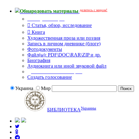
делитесь с миром!
Обнародовать материалы
Тип публикации
Статья, обзор, исследование
Книга
Художественная проза или поэзия
Запись в личном дневнике (блоге)
Фотодокументы
Файл(ы): PDF\DOC\RAR\ZIP и др.
Биография
Аудиокнига или иной звуковой файл
Дополнительные опции:
Создать голосование
Украина
Мир
Украины
БИБЛИОТЕКА