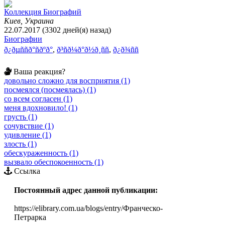
Коллекция Биографий
Киев, Украина
22.07.2017 (3302 дней(я) назад)
Биографии
ð¿ðµññð°ñðºð°
,
ð³ñð¼ð°ð½ð¸ññ
,
ð¿ð¾ññ
Ваша реакция?
довольно сложно для восприятия (1)
посмеялся (посмеялась) (1)
со всем согласен (1)
меня вдохновило! (1)
грусть (1)
сочувствие (1)
удивление (1)
злость (1)
обескураженность (1)
вызвало обеспокоенность (1)
Ссылка
Постоянный адрес данной публикации:
https://elibrary.com.ua/blogs/entry/Франческо-
Петрарка