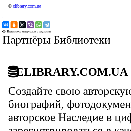
©
elibrary.com.ua
‹
›
Поделитесь материалом с друзьями
Партнёры Библиотеки
ELIBRARY.COM.UA - 
Создайте свою авторскую
биографий, фотодокумент
авторское Наследие в ци
зарегистрироваться в кач