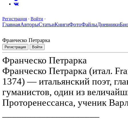
Регистрация
·
Войти
·
Главная
Авторы
Статьи
Книги
Фото
Файлы
Дневники
Би
Франческо Петрарка
Регистрация
Войти
Франческо Петрарка
Франческо Петрарка (итал. Fra
1374) — итальянский поэт, гл
гуманистов, один из величайш
Проторенессанса, ученик Вар
____________________