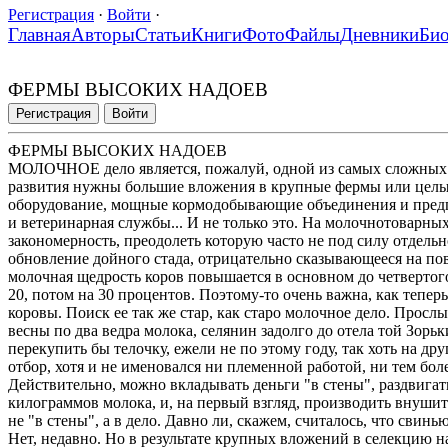
Регистрация
·
Войти
·
Главная
Авторы
Статьи
Книги
Фото
Файлы
Дневники
Би
ФЕРМЫ ВЫСОКИХ НАДОЕВ
Регистрация
Войти
ФЕРМЫ ВЫСОКИХ НАДОЕВ
МОЛОЧНОЕ дело является, пожалуй, одной из самых сложных 
развития нужны большие вложения в крупные фермы или целые
оборудование, мощные кормодобывающие объединения и предп
и ветеринарная службы... И не только это. На молочнотоварны
закономерность, преодолеть которую часто не под силу отдель
обновление дойного стада, отрицательно сказывающееся на по
молочная щедрость коров повышается в основном до четвертого 
20, потом на 30 процентов. Поэтому-то очень важна, как тепер
коровы. Поиск ее так же стар, как старо молочное дело. Прослы
весны по два ведра молока, селянин задолго до отела той Зорь
перекупить бы телочку, ежели не по этому году, так хоть на др
отбор, хотя и не именовался ни племенной работой, ни тем бол
Действительно, можно вкладывать деньги "в стены", раздвигат
килограммов молока, и, на первый взгляд, производить внуши
не "в стены", а в дело. Давно ли, скажем, считалось, что сви
Нет, недавно. Но в результате крупных вложений в селекцию н