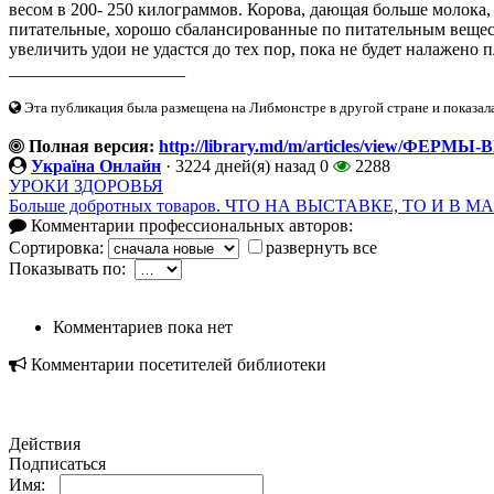
весом в 200- 250 килограммов. Корова, дающая больше молока,
питательные, хорошо сбалансированные по питательным вещест
увеличить удои не удастся до тех пор, пока не будет налажено п
____________________
Эта публикация была размещена на Либмонстре в другой стране и показал
Полная версия:
http://library.md/m/articles/view/ФЕ
Україна Онлайн
·
3224 дней(я) назад
0
2288
УРОКИ ЗДОРОВЬЯ
Больше добротных товаров. ЧТО НА ВЫСТАВКЕ, ТО И В 
Комментарии профессиональных авторов:
Сортировка:
развернуть все
Показывать по:
Комментариев пока нет
Комментарии посетителей библиотеки
Действия
Подписаться
Имя: