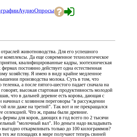
ографии
Аудио
Опросы
отраслей животноводства. Для его успешного
 комплексы. Да еще современное технологическое
риятия, квалифицированные кадры, зоотехническая
х фермах постоянно действует одна естественная
ному хозяйству. Я имею в виду крайне медленное
вышении производства молока. Суть в том, что
теленка, а после пятого-шестого падает сначала на
ь говорят, высокая стартовая продуктивность молодой
шав, что в дальней деревне есть корова, дающая с
ки начинал с хозяином переговоры "в рассуждении
угой или даже на третий". Так вот и не прекращался
ее селекцией. Что ж, правы были древние.
ь фермы для коров, дающих в год всего по 2 тысячи
тельный "молочный вал". Но деньги надо вкладывать
нью выгодно откармливать только до 100 килограммов?
а тех же площадях в мире получают теперь свиней