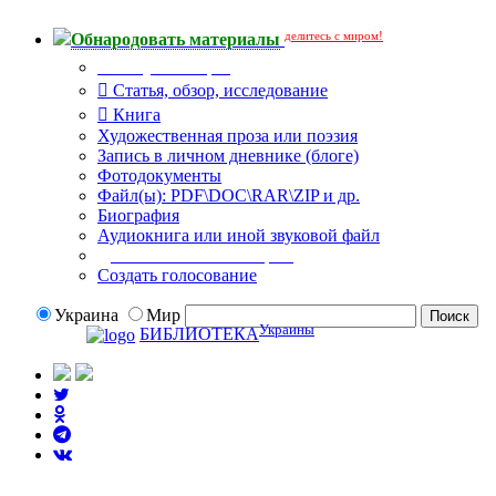
делитесь с миром!
Обнародовать материалы
Тип публикации
Статья, обзор, исследование
Книга
Художественная проза или поэзия
Запись в личном дневнике (блоге)
Фотодокументы
Файл(ы): PDF\DOC\RAR\ZIP и др.
Биография
Аудиокнига или иной звуковой файл
Дополнительные опции:
Создать голосование
Украина
Мир
Украины
БИБЛИОТЕКА