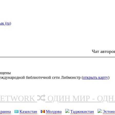
ык (ru)
Чат авторо
щищены
еждународной библиотечной сети Либмонстр (
открыть карту
)
NETWORK
ОДИН МИР - ОД
краина
Казахстан
Молдова
Таджикистан
Эстон