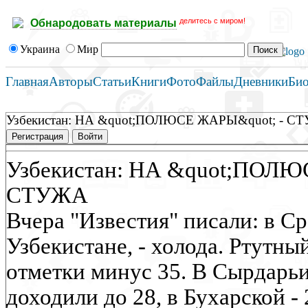
делитесь с миром!
Обнародовать материалы
Украина
Мир
Главная
Авторы
Статьи
Книги
Фото
Файлы
Дневники
Би
Узбекистан: НА &quot;ПОЛЮСЕ ЖАРЫ&quot; - С
Регистрация
Войти
Узбекистан: НА &quot;ПОЛЮ
СТУЖА
Вчера "Известия" писали: в Ср
Узбекистане, - холода. Ртутны
отметки минус 35. В Сырдарь
доходили до 28, в Бухарской -