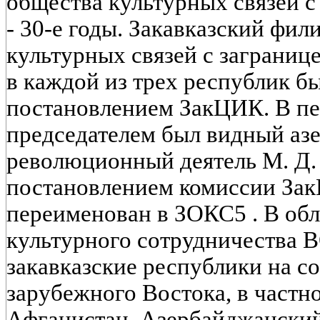
общества культурных связей с
- 30-е годы. Закавказский фи
культурных связей с заграниц
в каждой из трех республик бы
постановлением ЗакЦИК. В пе
председателем был видный аз
революционный деятель М. Д. Г
постановлением комиссии За
переименован в ЗОКС5 . В об
культурного сотрудничества 
закавказские республики на с
зарубежного Востока, в частн
Афганистан. Азербайджански