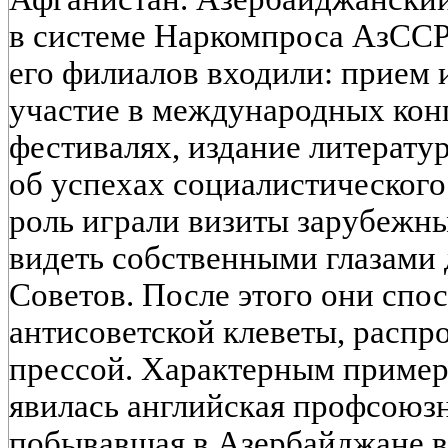
в системе Наркомпроса АзССР6
его филиалов входили: прием 
участие в международных кон
фестивалях, издание литерату
об успехах социалистического
роль играли визиты зарубежны
видеть собственными глазами
Советов. После этого они спо
антисоветской клеветы, расп
прессой. Характерным пример
явилась английская профсоюзн
побывавшая в Азербайджане в 