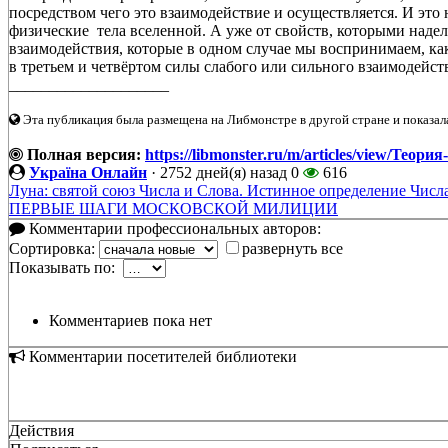
посредством чего это взаимодействие и осуществляется. И это 
физические тела вселенной. А уже от свойств, которыми надел
взаимодействия, которые в одном случае мы воспринимаем, ка
в третьем и четвёртом силы слабого или сильного взаимодейст
____________________
Эта публикация была размещена на Либмонстре в другой стране и показал
Полная версия:
https://libmonster.ru/m/articles/view/Тео
Україна Онлайн
·
2752 дней(я) назад
0
616
Луна: святой союз Числа и Слова. Истинное определение Числа
ПЕРВЫЕ ШАГИ МОСКОВСКОЙ МИЛИЦИИ
Комментарии профессиональных авторов:
Сортировка:
развернуть все
Показывать по:
Комментариев пока нет
Комментарии посетителей библиотеки
Действия