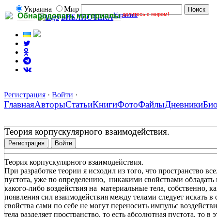
Украина
Мир
Украины
делитесь с миром!
Обнародовать материалы
БИБЛИОТЕКА
Регистрация
·
Войти
·
Главная
Авторы
Статьи
Книги
Фото
Файлы
Дневники
Би
Теория корпускулярного взаимодействия.
Регистрация
Войти
Теория корпускулярного взаимодействия.
При разработке теории я исходил из того, что пространство в
пустота, уже по определению, никакими свойствами обладать н
какого-либо воздействия на материальные тела, собственно, ка
появления сил взаимодействия между телами следует искать в 
свойства сами по себе не могут переносить импульс воздействи
тела разделяет пространство, то есть абсолютная пустота, то в