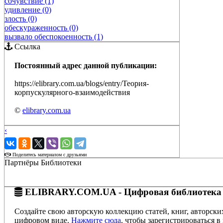
сочувствие (1)
удивление (0)
злость (0)
обескураженность (0)
вызвало обеспокоенность (1)
Ссылка
Постоянный адрес данной публикации:
https://elibrary.com.ua/blogs/entry/Теория-
корпускулярного-взаимодействия
©
elibrary.com.ua
‹
›
Поделитесь материалом с друзьями
Партнёры Библиотеки
ELIBRARY.COM.UA - Цифровая библиотека
Создайте свою авторскую коллекцию статей, книг, авторски
цифровом виде.
Нажмите сюда
, чтобы зарегистрироваться в 