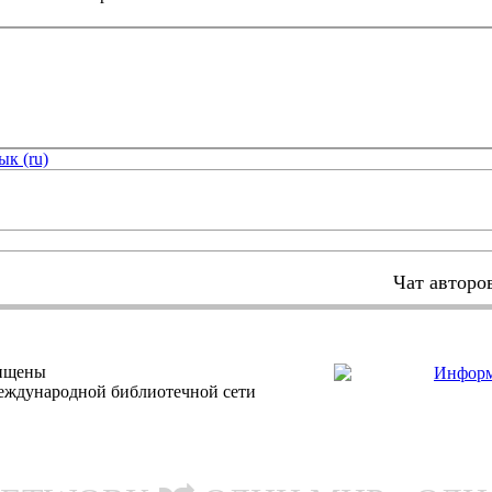
ык (ru)
Чат авторо
щищены
еждународной библиотечной сети