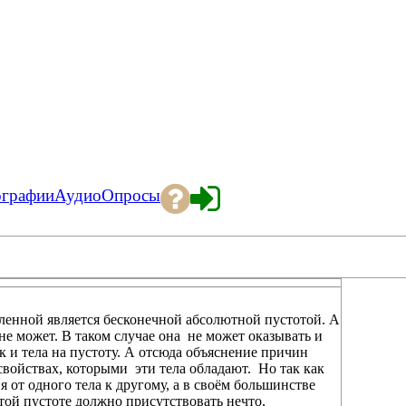
ографии
Аудио
Опросы
селенной является бесконечной абсолютной пустотой. А
е может. В таком случае она не может оказывать и
к и тела на пустоту. А отсюда объяснение причин
свойствах, которыми эти тела обладают. Но так как
я от одного тела к другому, а в своём большинстве
 этой пустоте должно присутствовать нечто,