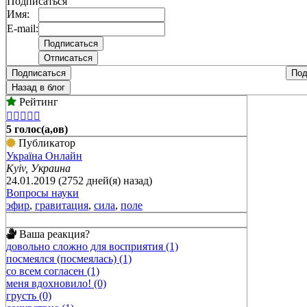
Подписаться
Имя:
E-mail:
Подписаться
Под
Назад в блог
Рейтинг





5 голос(а,ов)
Публикатор
Україна Онлайн
Kyiv, Украина
24.01.2019 (2752 дней(я) назад)
Вопросы науки
эфир
,
гравитация
,
сила
,
поле
Ваша реакция?
довольно сложно для восприятия (1)
посмеялся (посмеялась) (1)
со всем согласен (1)
меня вдохновило! (0)
грусть (0)