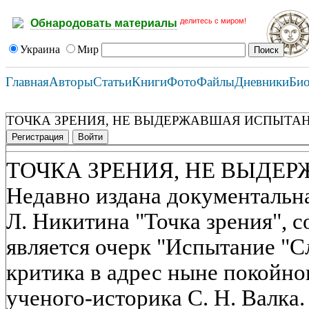
делитесь с миром!
Обнародовать материалы
Украина
Мир
Главная
Авторы
Статьи
Книги
Фото
Файлы
Дневники
Би
ТОЧКА ЗРЕНИЯ, НЕ ВЫДЕРЖАВШАЯ ИСПЫТА
Регистрация
Войти
ТОЧКА ЗРЕНИЯ, НЕ ВЫД
Недавно издана документальна
Л. Никитина "Точка зрения", 
является очерк "Испытание "Сл
критика в адрес ныне покойно
ученого-историка С. Н. Валка.