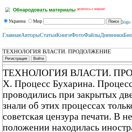
делитесь с миром!
Обнародовать материалы
Украина
Мир
Главная
Авторы
Статьи
Книги
Фото
Файлы
Дневники
Би
ТЕХНОЛОГИЯ ВЛАСТИ. ПРОДОЛЖЕНИЕ
Регистрация
Войти
ТЕХНОЛОГИЯ ВЛАСТИ. ПР
X. Процесс Бухарина. Процес
проводились при закрытых две
знали об этих процессах тольк
советская цензура печати. В 
положении находилась иностра