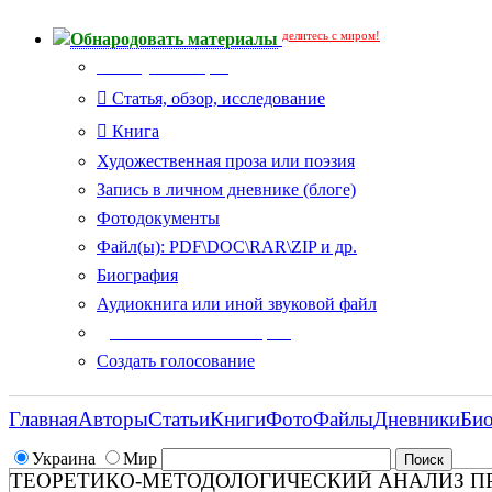
делитесь с миром!
Обнародовать материалы
Тип публикации
Статья, обзор, исследование
Книга
Художественная проза или поэзия
Запись в личном дневнике (блоге)
Фотодокументы
Файл(ы): PDF\DOC\RAR\ZIP и др.
Биография
Аудиокнига или иной звуковой файл
Дополнительные опции:
Создать голосование
Главная
Авторы
Статьи
Книги
Фото
Файлы
Дневники
Би
Украина
Мир
ТЕОРЕТИКО-МЕТОДОЛОГИЧЕСКИЙ АНАЛИЗ П