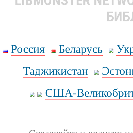
LIBMONSTER NETW
БИБ
Россия
Беларусь
Ук
Таджикистан
Эстон
США-Великобрит