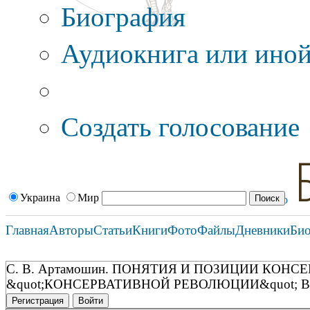
Биография
Аудиокнига или иной
Дополнительные оп
Создать голосование
Украина
Мир
Главная
Авторы
Статьи
Книги
Фото
Файлы
Дневники
Би
С. В. Артамошин. ПОНЯТИЯ И ПОЗИЦИИ КО
&quot;КОНСЕРВАТИВНОЙ РЕВОЛЮЦИИ&quot;
Регистрация
Войти