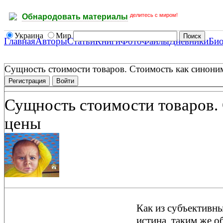
делитесь с миром!
Обнародовать материалы
Украина
Мир
Главная
Авторы
Статьи
Книги
Фото
Файлы
Дневники
Би
Сущность стоимости товаров. Стоимость как синони
Регистрация
Войти
Сущность стоимости товаров.
цены
Как из субъективн
истина, таким же 