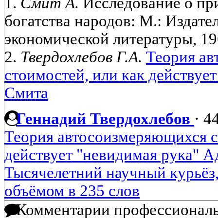
1.
Смит А.
Исследование о пр
богатства народов: М.: Издате
экономической литературы, 19
2.
Твердохлебов Г.А.
Теория а
стоимостей, или как действуе
Смита
Геннадий Твердохлебов
·
44
Теория автосоизмеряющихся с
действует "невидимая рука" 
Тысячелетний научный курьёз,
объёмом в 235 слов
Комментарии профессиональ