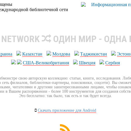
щищены
еждународной библиотечной сети
R NETWORK
ОДИН МИР - ОДНА
краина
Казахстан
Молдова
Таджикистан
Эстон
США-Великобритания
Швеция
Сербия
ибмонстре свою авторскую коллекцию: статьи, книги, исследования. Ли
з сеть филиалов, библиотеки-партнеры, поисковики, соцсети). Вы сможет
иками, читателями и другими заинтересованными лицами, чтобы ознако
ии в Вашем распоряжении - более 100 инструментов для создания собст
Это бесплатно: так было, так есть и так будет всегда.
Скачать приложение для Android