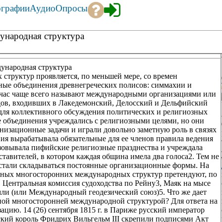
ографии
Аудио
Опросы
ународная структура
дународная структура
структур проявляется, по меньшей мере, со времен
янные объединения древнегреческих полисов: симмахии и
йчас чаще всего называют международными организациями или
ов, входивших в Лакедемонский, Делосский и Дельфийский
 для коллективного обсуждения политических и религиозных
е объединения учреждались с религиозными целями, но они
низационные задачи и играли довольно заметную роль в связях
я вырабатывала обязательные для ее членов правила ведения
зовывала пифийские религиозные празднества и учреждала
ставителей, в котором каждая община имела два голоса2. Тем не
 стали складываться постоянные организационные формы. На
ьных многосторонних международных структур претендуют, по
 Центральная комиссия судоходства по Рейну3, Маяк на мысе
ли (или Международный геодезический союз)5. Что же дает
ой многосторонней международной структурой? Для ответа на
ацию. 14 (26) сентября 1815 г. в Париже русский император
ский король Фридрих Вильгельм III скрепили подписями Акт