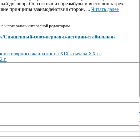
й договор. Он состоял из преамбулы и всего лишь трех
бщие принципы взаимодействия сторон. ...
Читать далее
е и показалась интересной редакторам.
s/view/Священный-союз-первая-в-истории-стабильная-
пистолярного жанра конца XIX - начала XX в.
 г.