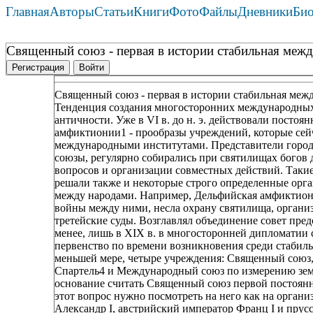
Главная
Авторы
Статьи
Книги
Фото
Файлы
Дневники
Би
Священный союз - первая в истории стабильная межд
Регистрация
Войти
Священный союз - первая в истории стабильная меж
Тенденция создания многосторонних международных 
античности. Уже в VI в. до н. э. действовали посто
амфиктионии1 - прообразы учреждений, которые се
международными институтами. Представители город
союзы, регулярно собирались при святилищах богов
вопросов и организации совместных действий. Таки
решали также и некоторые строго определенные орга
между народами. Например, Дельфийская амфиктиони
войны между ними, несла охрану святилища, органи
третейские суды. Возглавлял объединение совет пред
менее, лишь в XIX в. в многосторонней дипломатии
первенство по времени возникновения среди стабил
меньшей мере, четыре учреждения: Священный союз,
Спартель4 и Международный союз по измерению зем
основание считать Священный союз первой постоянн
этот вопрос нужно посмотреть на него как на организ
Александр I, австрийский император Франц I и прус