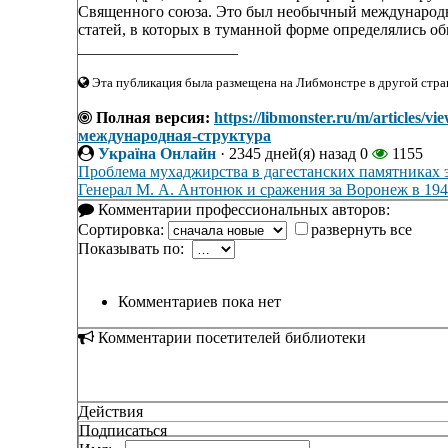
Священного союза. Это был необычный международны
статей, в которых в туманной форме определялись о
____________________
Эта публикация была размещена на Либмонстре в другой стран
Полная версия:
https://libmonster.ru/m/article
международная-структура
Україна Онлайн
·
2345 дней(я) назад
0
1155
Проблема мухаджирства в дагестанских памятниках э
Генерал М. А. Антонюк и сражения за Воронеж в 1942
Комментарии профессиональных авторов:
Сортировка:
развернуть все
Показывать по:
Комментариев пока нет
Комментарии посетителей библиотеки
Действия
Подписаться