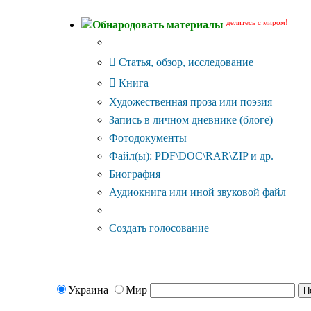
делитесь с миром!
Обнародовать материалы
Тип публикации
Статья, обзор, исследование
Книга
Художественная проза или поэзия
Запись в личном дневнике (блоге)
Фотодокументы
Файл(ы): PDF\DOC\RAR\ZIP и др.
Биография
Аудиокнига или иной звуковой файл
Дополнительные опции:
Создать голосование
Украина
Мир