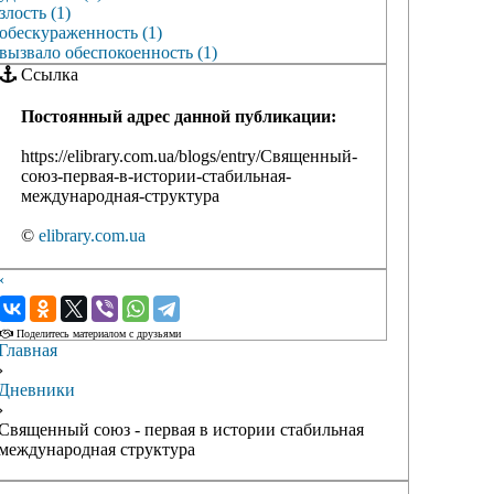
злость (1)
обескураженность (1)
вызвало обеспокоенность (1)
Ссылка
Постоянный адрес данной публикации:
https://elibrary.com.ua/blogs/entry/Священный-
союз-первая-в-истории-стабильная-
международная-структура
©
elibrary.com.ua
‹
›
Поделитесь материалом с друзьями
Главная
›
Дневники
›
Священный союз - первая в истории стабильная
международная структура