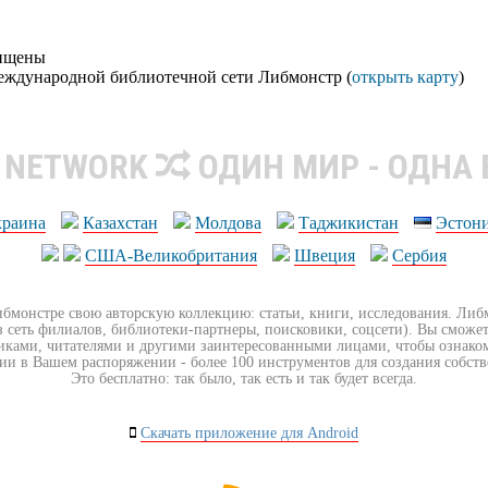
щищены
еждународной библиотечной сети Либмонстр (
открыть карту
)
R NETWORK
ОДИН МИР - ОДНА
краина
Казахстан
Молдова
Таджикистан
Эстон
США-Великобритания
Швеция
Сербия
ибмонстре свою авторскую коллекцию: статьи, книги, исследования. Ли
з сеть филиалов, библиотеки-партнеры, поисковики, соцсети). Вы сможет
иками, читателями и другими заинтересованными лицами, чтобы ознако
ии в Вашем распоряжении - более 100 инструментов для создания собст
Это бесплатно: так было, так есть и так будет всегда.
Скачать приложение для Android