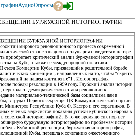
ографии
Аудио
Опросы
ОСВЕЩЕНИИ БУРЖУАЗНОЙ ИСТОРИОГРАФИИ
ОСВЕЩЕНИИ БУРЖУАЗНОЙ ИСТОРИОГРАФИИ
 событий мирового революционного процесса современной
иалистической стране западного полушария находится в центре
сть приобретает критический анализ буржуазной историографии
ства на Кубе, а также ее международной политики.
II съезд Компартии Кубы, призвавший к решительной борьбе
алистических концепций", направленных на то, чтобы "скрыть
разований на нашем континенте"1 . Историография
после победы революции в 1959 году. Глубокий анализ истории
 перехода от демократического этапа революции к
оздание материально-технической базы социализма дан в
убы, в трудах Первого секретаря ЦК Коммунистической партии
та Министров Республики Куба Ф. Кастро и его соратников. В
ежных ученых-марксистов показаны успехи кубинского народа в
 в советской историографии2 . В то же время до сих пор нет
х обширную буржуазную историографию по проблемам истории
е победы Кубинской революции, буржуазная историография,
революционной Кубы, перешла к сочетанию ожесточенного