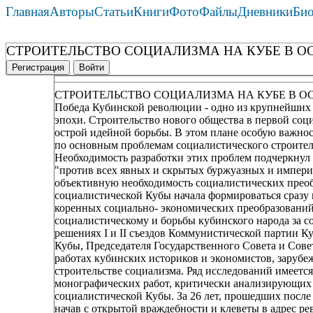
Главная
Авторы
Статьи
Книги
Фото
Файлы
Дневники
Би
СТРОИТЕЛЬСТВО СОЦИАЛИЗМА НА КУБЕ В 
Регистрация
Войти
СТРОИТЕЛЬСТВО СОЦИАЛИЗМА НА КУБЕ В 
Победа Кубинской революции - одно из крупнейших
эпохи. Строительство нового общества в первой соц
острой идейной борьбы. В этом плане особую важно
по основным проблемам социалистического строитель
Необходимость разработки этих проблем подчеркнул 
"против всех явных и скрытых буржуазных и импери
объективную необходимость социалистических преоб
социалистической Кубы начала формироваться сразу 
коренных социально- экономических преобразований,
социалистическому и борьбы кубинского народа за с
решениях I и II съездов Коммунистической партии К
Кубы, Председателя Государственного Совета и Сове
работах кубинских историков и экономистов, заруб
строительстве социализма. Ряд исследований имеется
монографических работ, критически анализирующи
социалистической Кубы. За 26 лет, прошедших посл
начав с открытой враждебности и клеветы в адрес 