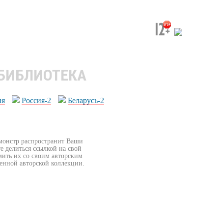
 БИБЛИОТЕКА
ия
Россия-2
Беларусь-2
бмонстр распространит Ваши
е делиться ссылкой на свой
мить их со своим авторским
венной авторской коллекции.