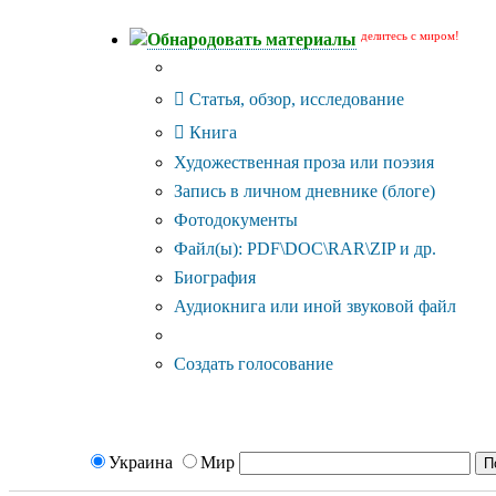
делитесь с миром!
Обнародовать материалы
Тип публикации
Статья, обзор, исследование
Книга
Художественная проза или поэзия
Запись в личном дневнике (блоге)
Фотодокументы
Файл(ы): PDF\DOC\RAR\ZIP и др.
Биография
Аудиокнига или иной звуковой файл
Дополнительные опции:
Создать голосование
Украина
Мир