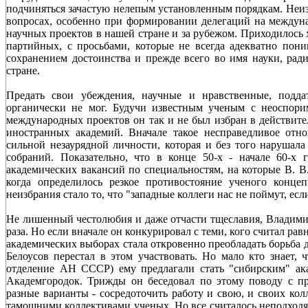
подчиняться зачастую нелепым установленным порядкам. Неи
вопросах, особенно при формировании делегаций на между
научных проектов в нашей стране и за рубежом. Приходилось 
партийных, с просьбами, которые не всегда адекватно пони
сохранением достоинства и прежде всего во имя науки, ради
стране.
Предать свои убеждения, научные и нравственные, подда
органически не мог. Будучи известным ученым с неоспор
международных проектов он так и не был избран в действит
иностранных академий. Вначале такое несправедливое отн
сильной незаурядной личности, которая и без того нарушал
собраний. Показательно, что в конце 50-х - начале 60-х
академических вакансий по специальностям, на которые В. В
когда определилось резкое противостояние ученого конц
неизбрания стало то, что "западные коллеги нас не поймут, есл
Не лишенный честолюбия и даже отчасти тщеславия, Владими
раза. Но если вначале он конкурировал с теми, кого считал рав
академических выборах стала откровенно преобладать борьба 
Белоусов перестал в этом участвовать. Но мало кто знает, 
отделение АН СССР) ему предлагали стать "сибирским" ак
Академгородок. Трижды он беседовал по этому поводу с 
разные варианты - сосредоточить работу и свою, и своих колл
тамошними коллективами ученых. Но все считалось неподходящ