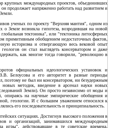
атор крупных международных проектов, объединивших
м он продолжает напряженно работать над развитием и
Земли.
тивов ученых по проекту "Верхняя мантия", одним из
 о Земле возникла гипотеза, возродившая на новой
 глобальная тектоника", или "тектоника литосферных
шком примитивным обобщением недостаточных фактов,
енную историзма и отвергающую весь вековой опыт
 геологов он стал выглядеть консерватором и даже
держать, как многие тогда говорили, "революцию в
оротов официальных идеологических установок и
 В.В. Белоусова и его авторитет в разные периоды
ял, поэтому не был ни консерватором, ни безудержным
х новых методик, введение в арсенал науки новых
ледований Земли). Он просто независимо от моды и
й, опираясь на научные эмпирические обобщения и
нной, геологии. И с большим уважением относился к
влялись его последовательность и принципиальность.
тейских ситуациях. Достигнув высокого положения в
ивов и организаций, занимавшихся международным
ла игры", действовавшие в те советские времена,