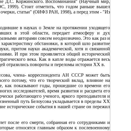
тие Д.С. Коржинского. Воспоминания" (Научный мир,
С, 1999). Стоит отметить, что годом раньше вышел
черки, статьи" (ОИФЗ РАН, 1998), а перед этим - "Из
ходившие в науках о Земле на протяжении уходящего
тавших в этой области, передает атмосферу и дух
азными авторами совсем неоднозначно. Это как раз и
характеристику обстановки, в которой шло развитие
ауки, притом науки академической, хотя и связанной
ниями. И при этом проявляется общий исторический
рагического века. Как в капле воды отражается весь
идей отразились повороты и переломы истории XX в.
усова, члена- корреспондента АН СССР может быть
сего потому, что его творческий вклад, влияние на
ие, как показывают годы, прошедшие со времени его
ногих исследователей, время развития и расцвета его
орчески работающего ученого, яркого преподавателя и
жизненный путь Белоусова укладывается в пределы XX
йшие исторические события в нашей стране он пережил
ет после его смерти, собранная его сотрудниками и
оторые относятся главным образом к послевоенному