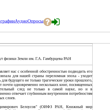
ографии
Аудио
Опросы
т физики Земли им. Г.А. Гамбурцева РАН
авляет нас с особенной обостренностью подводить его
совпала для нашей страны переломная эпоха - уходит
ь для будущего не только трагические уроки прошлого,
свет почти одновременно нескольких книг, посвященных
тельный след не только в самой науке, но и в
мненно отвечает глубинным внутренним потребностям
ых слоев.
адимирович Белоусов" (ОИФЗ РАН, Книжный мир