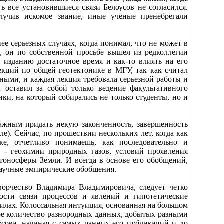
ь все установившиеся связи Белоусов не согласился.
лучив искомое звание, иные ученые пренебрегали
ее серьезных случаях, когда понимал, что не может в
, он по собственной просьбе вышел из редколлегии
ь изданию достаточное время и как-то влиять на его
лекций по общей геотектонике в МГУ, так как считал
ыми, и каждая лекция требовала серьезной работы и
 оставил за собой только ведение факультативного
ки, на который собирались не только студенты, но и
ажным придать некую законченность, завершенность
). Сейчас, по прошествии нескольких лет, когда как
ке, отчетливо понимаешь, как последовательно и
в - геохимии природных газов, условий проявления
тоносферы Земли. И всегда в основе его обобщений,
аучные эмпирические обобщения.
орчество Владимира Владимировича, следует четко
ности связи процессов и явлений и гипотетические
лах. Колоссальная интуиция, основанная на большом
ое количество разнородных данных, добытых разными
усова, начиная с самых ранних его публикаций и до