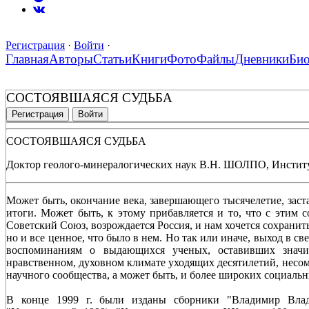
Регистрация
·
Войти
·
Главная
Авторы
Статьи
Книги
Фото
Файлы
Дневники
Би
СОСТОЯВШАЯСЯ СУДЬБА
Регистрация
Войти
СОСТОЯВШАЯСЯ СУДЬБА
Доктор геолого-минералогических наук В.Н. ШОЛПО, Институ
Может быть, окончание века, завершающего тысячелетие, заст
итоги. Может быть, к этому прибавляется и то, что с этим 
Советский Союз, возрождается Россия, и нам хочется сохранит
но и все ценное, что было в нем. Но так или иначе, выход в 
воспоминаниям о выдающихся ученых, оставивших значи
нравственном, духовном климате уходящих десятилетий, несо
научного сообщества, а может быть, и более широких социальн
В конце 1999 г. были изданы сборники "Владимир Вл