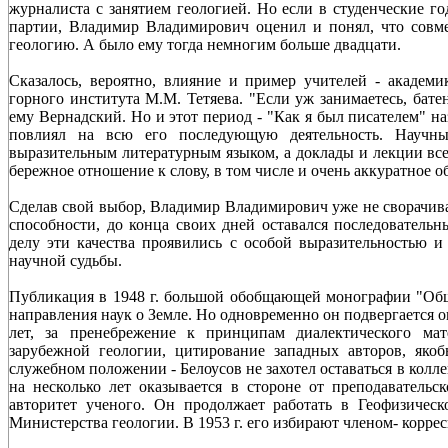
журналиста с занятием геологией. Но если в студенческие го
партии, Владимир Владимирович оценил и понял, что совм
геологию. А было ему тогда немногим больше двадцати.
Сказалось, вероятно, влияние и пример учителей - академи
горного института М.М. Тетяева. "Если уж занимаетесь, батен
ему Вернадский. Но и этот период - "Как я был писателем" на
повлиял на всю его последующую деятельность. Научны
выразительным литературным языком, а доклады и лекции все
бережное отношение к слову, в том числе и очень аккуратное
Сделав свой выбор, Владимир Владимирович уже не сворачивал
способности, до конца своих дней оставался последователь
делу эти качества проявились с особой выразительностью и
научной судьбы.
Публикация в 1948 г. большой обобщающей монографии "Обща
направления наук о Земле. Но одновременно он подвергается о
лет, за пренебрежение к принципам диалектического ма
зарубежной геологии, цитирование западных авторов, яко
служебном положении - Белоусов не захотел оставаться в колл
на несколько лет оказывается в стороне от преподавательс
авторитет ученого. Он продолжает работать в Геофизичес
Министерства геологии. В 1953 г. его избирают членом- корр