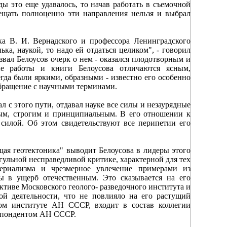
ды это еще удавалось, то начав работать в съемочной
ещать полноценно эти направления нельзя и выбрал
ка В. И. Вернадского и профессора Ленинградского
ька, наукой, то надо ей отдаться целиком", - говорил
звал Белоусов очерк о нем - оказался плодотворным и
е работы и книги Белоусова отличаются ясным,
гда были яркими, образными - известно его особенно
 обращение с научными терминами.
 с этого пути, отдавал науке все силы и незаурядные
ным, строгим и принципиальным. В его отношении к
 силой. Об этом свидетельствуют все перипетии его
я геотектоника" выводит Белоусова в лидеры этого
гульной несправедливой критике, характерной для тех
териализма и чрезмерное увлечение примерами из
бы в ущерб отечественным. Это сказывается на его
ективе Московского геолого- разведочного института и
кой деятельности, что не повлияло на его растущий
ком институте АН СССР, входит в состав коллегии
еспондентом АН СССР.