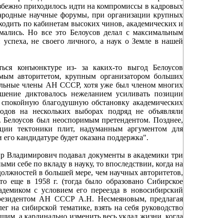
збежно приходилось идти на компромиссы в кадровых
народные научные форумы, при организации крупных
ходить по кабинетам высоких чинов, академических и
мались. Но все это Белоусов делал с максимальным
 успеха, не своего личного, а наук о Земле в нашей
ться конъюнктуре из- за каких-то выгод Белоусов
имым авторитетом, крупным организатором больших
ельные члены АН СССР, хотя уже был членом многих
ошение диктовалось нежеланием усиливать позиции
а спокойную благодушную обстановку академических
 годов на нескольких выборах подряд не объявляли
. Белоусов был неоспоримым претендентом. Позднее,
епции тектоники плит, надуманным аргументом для
и его кандидатуре будет оказана поддержка".
р Владимирович подавал документы в академики три
ными себе по вкладу в науку, то впоследствии, когда на
должностей в большей мере, чем научных авторитетов,
что еще в 1958 г. (тогда было образовано Сибирское
адемиком с условием его переезда в новосибирский
президентом АН СССР А.Н. Несмеяновым, предлагая
ег на сибирской тематике, взять на себя руководство
им, а кардинально изменить весь уклад жизни, когда