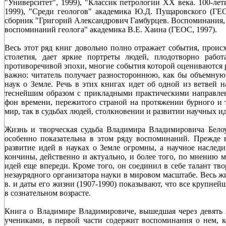
"Университет", 1999), "Классик петрологии XX века. 100-ле
1999), "Среди геологов" академика Ю.Д. Пущаровского (ГЕО
сборник "Григорий Александрович Гамбурцев. Воспоминания, о
воспоминаний геолога" академика В.Е. Хаина (ГЕОС, 1997).
Весь этот ряд книг довольно полно отражает события, проис
столетия, дает яркие портреты людей, плодотворно рабо
противоречивой эпохи, многие события которой оцениваются р
важно: читатель получает разностороннюю, как бы объемную 
наук о Земле. Речь в этих книгах идет об одной из ветвей н
теснейшим образом с прикладными практическими направле
фон времени, пережитого страной на протяжении бурного и т
мир, так в судьбах людей, столкновении и развитии научных 
Жизнь и творческая судьба Владимира Владимировича Бело
особенно показательна в этом ряду воспоминаний. Прежде в
развитие идей в науках о Земле огромны, а научное наслед
кончины, действенно и актуально, и более того, по мнению м
идей еще впереди. Кроме того, он соединил в себе талант тв
незаурядного организатора науки в мировом масштабе. Весь 
в. и даты его жизни (1907-1990) показывают, что все крупне
в сознательном возрасте.
Книга о Владимире Владимировиче, вышедшая через девять л
учениками, в первой части содержит воспоминания о нем, к