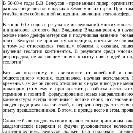
В 50-60-е годы В.В. Белоусов - признанный лидер, организ
разных специалистов в науках о Земле многих стран. При это
углублением собственной концепции эволюции тектоносферы 
В конце 60-х годов в результате исследований многих коллек
инициаторов которого был Владимир Владимирович, в науках
основе идею дрейфа материков и получившая название "новая
плит". Белоусов не принял эту концепцию, посчитав ее сли
к тому же относящихся, главным образом, к океанам, лиш
изучения геологии континентов. В результате среди многих
ретроградом, не желающим понять красоту новых идей и под
геологии".
Вот так по-разному, в зависимости от колебаний и пов
общественного мнения, оценивалась научная деятельность
времени. Сам же он своего отношения к науке никогда не мен
новатором (хотя ему и принадлежит разработка нескольки
терминов и понятий, формулирование новых направлений исс
конъюнктуры всегда подчинялся логике своих исследовани
следуя традициям классической, в первую очередь отечестве
опыту предшественников. В этом, и прежде всего в этом, проя
Сложнее было следовать своим нравственным принципам в жи
академической иерархии и будучи руководителем коллект
сотрудничеством, Белоусов должен был соблюдать "прави