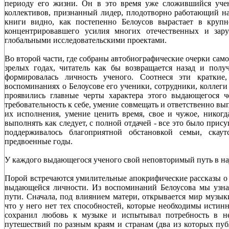
периоду его жизни. Он в это время уже сложившийся уче
коллективов, признанный лидер, плодотворно работающий на
книги видно, как постепенно Белоусов вырастает в крупн
концентрировавшего усилия многих отечественных и зар
глобальными исследовательскими проектами.
Во второй части, где собраны автобиографические очерки сам
зрелых годах, читатель как бы возвращается назад и получ
формировалась личность ученого. Соотнеся эти кратки
воспоминаниях о Белоусове его ученики, сотрудники, коллеги 
проявились главные черты характера этого выдающегося че
требовательность к себе, умение совмещать и ответственно вып
их исполнения, умение ценить время, свое и чужое, никогд
выполнять как следует, с полной отдачей - все это было прис
поддерживалось благоприятной обстановкой семьи, скау
предвоенные годы.
У каждого выдающегося ученого свой неповторимый путь в на
Порой встречаются умилительные апокрифические рассказы о т
выдающейся личности. Из воспоминаний Белоусова мы узна
пути. Сначала, под влиянием матери, открывается мир музы
что у него нет тех способностей, которые необходимы истинн
сохранил любовь к музыке и испытывал потребность в н
путешествий по разным краям и странам (два из которых пуб