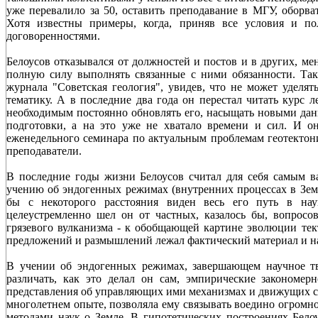
уже перевалило за 50, оставить преподавание в МГУ, оборват
Хотя известны примеры, когда, приняв все условия и по
договоренностями.
Белоусов отказывался от должностей и постов и в других, мен
полную силу выполнять связанные с ними обязанности. Так
журнала "Советская геология", увидев, что не может уделят
тематику. А в последние два года он перестал читать курс 
необходимым постоянно обновлять его, насыщать новыми данн
подготовки, а на это уже не хватало времени и сил. И он
еженедельного семинара по актуальным проблемам геотектони
преподаватели.
В последние годы жизни Белоусов считал для себя самым в
учению об эндогенных режимах (внутренних процессах в Земле
бы с некоторого расстояния виден весь его путь в нау
целеустремленно шел он от частных, казалось бы, вопросо
грязевого вулканизма - к обобщающей картине эволюции тек
предложений и размышлений лежал фактический материал и н
В учении об эндогенных режимах, завершающем научное тв
различать, как это делал он сам, эмпирические закономер
представления об управляющих ими механизмах и движущих си
многолетнем опыте, позволяла ему связывать воедино огромн
методами наук о Земле. В гипотетических построениях Бело