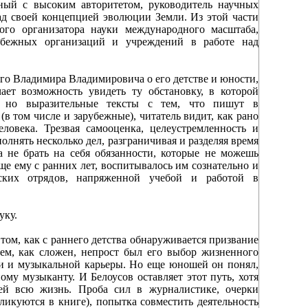
ный с высоким авторитетом, руководитель научных
д своей концепцией эволюции Земли. Из этой части
ого организатора науки международного масштаба,
убежных организаций и учреждений в работе над
ого Владимира Владимировича о его детстве и юности,
ает возможность увидеть ту обстановку, в которой
е, но выразительные тексты с тем, что пишут в
(в том числе и зарубежные), читатель видит, как рано
ловека. Трезвая самооценка, целеустремленность и
олнять несколько дел, разграничивая и разделяя время
а не брать на себя обязанности, которые не можешь
уще ему с ранних лет, воспитывалось им сознательно и
тских отрядов, напряженной учебой и работой в
уку.
ом, как с раннего детства обнаруживается призвание
ем, как сложен, непрост был его выбор жизненного
ки и музыкальной карьеры. Но еще юношей он понял,
ому музыканту. И Белоусов оставляет этот путь, хотя
ей всю жизнь. Проба сил в журналистике, очерки
ликуются в книге), попытка совместить деятельность