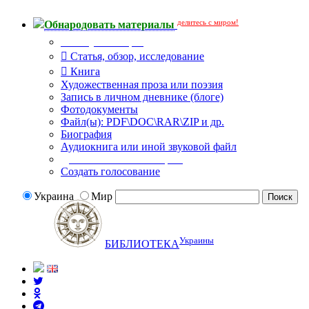
делитесь с миром!
Обнародовать материалы
Тип публикации
Статья, обзор, исследование
Книга
Художественная проза или поэзия
Запись в личном дневнике (блоге)
Фотодокументы
Файл(ы): PDF\DOC\RAR\ZIP и др.
Биография
Аудиокнига или иной звуковой файл
Дополнительные опции:
Создать голосование
Украина
Мир
Украины
БИБЛИОТЕКА