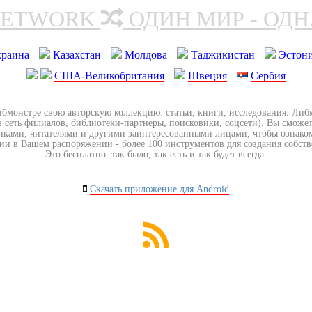
NETWORK
ОДИН МИР - ОД
краина
Казахстан
Молдова
Таджикистан
Эстон
США-Великобритания
Швеция
Сербия
ибмонстре свою авторскую коллекцию: статьи, книги, исследования. Ли
з сеть филиалов, библиотеки-партнеры, поисковики, соцсети). Вы сможет
иками, читателями и другими заинтересованными лицами, чтобы ознако
ии в Вашем распоряжении - более 100 инструментов для создания собст
Это бесплатно: так было, так есть и так будет всегда.
Скачать приложение для Android