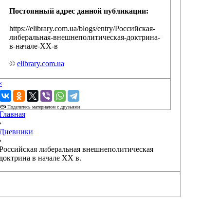
Постоянный адрес данной публикации:
https://elibrary.com.ua/blogs/entry/Российская-
либеральная-внешнеполитическая-доктрина-
в-начале-XX-в
©
elibrary.com.ua
‹
›
Поделитесь материалом с друзьями
Главная
›
Дневники
›
Российская либеральная внешнеполитическая
доктрина в начале XX в.