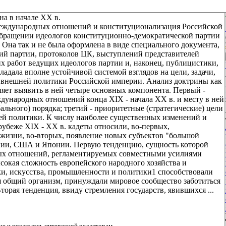
а в начале XX в.
международных отношений и конституционализация Российской
 обращении идеологов конституционно-демократической партии
Она так и не была оформлена в виде специального документа,
ций партии, протоколов ЦК, выступлений представителей
их работ ведущих идеологов партии и, наконец, публицистики,
бладала вполне устойчивой системой взглядов на цели, задачи,
ия внешней политики Российской империи. Анализ доктрины как
яет выявить в ней четыре основных компонента. Первый -
ународных отношений конца XIX - начала XX в. и месту в ней
ального) порядка; третий - приоритетные (стратегические) цели
ней политики. К числу наиболее существенных изменений и
убеже XIX - XX в. кадеты относили, во-первых,
изни, во-вторых, появление новых субъектов "большой
нии, США и Японии. Первую тенденцию, сущность которой
ых отношений, регламентируемых совместными усилиями
сокая сложность европейского народного хозяйства и
и, искусства, промышленности и политики1 способствовали
я общий организм, принуждали мировое сообщество заботиться
орая тенденция, ввиду стремления государств, явившихся ...
е и показалась интересной редакторам.