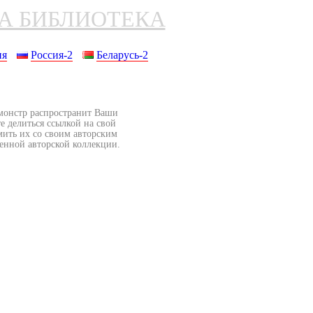
НА БИБЛИОТЕКА
ия
Россия-2
Беларусь-2
бмонстр распространит Ваши
е делиться ссылкой на свой
мить их со своим авторским
венной авторской коллекции.