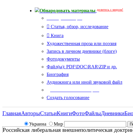
делитесь с миром!
Обнародовать материалы
Тип публикации
Статья, обзор, исследование
Книга
Художественная проза или поэзия
Запись в личном дневнике (блоге)
Фотодокументы
Файл(ы): PDF\DOC\RAR\ZIP и др.
Биография
Аудиокнига или иной звуковой файл
Дополнительные опции:
Создать голосование
Главная
Авторы
Статьи
Книги
Фото
Файлы
Дневники
Би
Украина
Мир
Российская либеральная внешнеполитическая доктрин