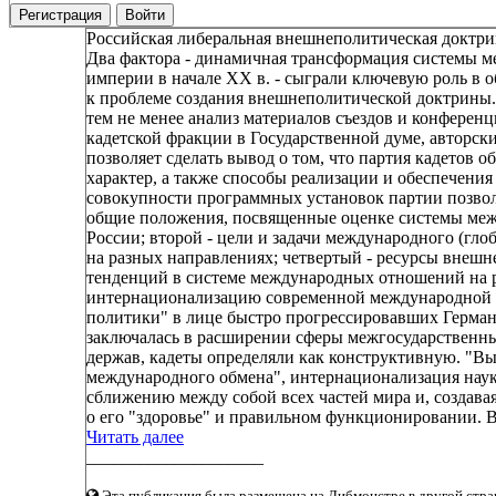
Регистрация
Войти
Российская либеральная внешнеполитическая доктрин
Два фактора - динамичная трансформация системы 
империи в начале XX в. - сыграли ключевую роль в
к проблеме создания внешнеполитической доктрины. 
тем не менее анализ материалов съездов и конферен
кадетской фракции в Государственной думе, авторск
позволяет сделать вывод о том, что партия кадетов о
характер, а также способы реализации и обеспечен
совокупности программных установок партии позвол
общие положения, посвященные оценке системы межд
России; второй - цели и задачи международного (глоб
на разных направлениях; четвертый - ресурсы внеш
тенденций в системе международных отношений на р
интернационализацию современной международной ж
политики" в лице быстро прогрессировавших Герма
заключалась в расширении сферы межгосударственн
держав, кадеты определяли как конструктивную. "Вы
международного обмена", интернационализация наук
сближению между собой всех частей мира и, создава
о его "здоровье" и правильном функционировании. Вт
Читать далее
____________________
Эта публикация была размещена на Либмонстре в другой стран