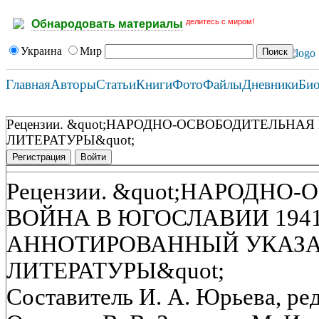
делитесь с миром!
Обнародовать материалы
Украина
Мир
Главная
Авторы
Статьи
Книги
Фото
Файлы
Дневники
Би
Рецензии. &quot;НАРОДНО-ОСВОБОДИТЕЛЬНА
ЛИТЕРАТУРЫ&quot;
Регистрация
Войти
Рецензии. &quot;НАРОДН
ВОЙНА В ЮГОСЛАВИИ 1941-7
АННОТИРОВАННЫЙ УКАЗА
ЛИТЕРАТУРЫ&quot;
Составитель И. А. Юрьева, ред