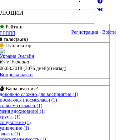
ВОЛЮЦИИ
Рейтинг
Регистрация
·
Войти





0 голос(а,ов)
Публикатор
Україна Онлайн
Kyiv, Украина
06.03.2018 (3076 дней(я) назад)
Вопросы науки
Ваша реакция?
довольно сложно для восприятия (1)
посмеялся (посмеялась) (1)
со всем согласен (1)
меня вдохновило! (1)
грусть (1)
сочувствие (1)
удивление (1)
злость (1)
обескураженность (1)