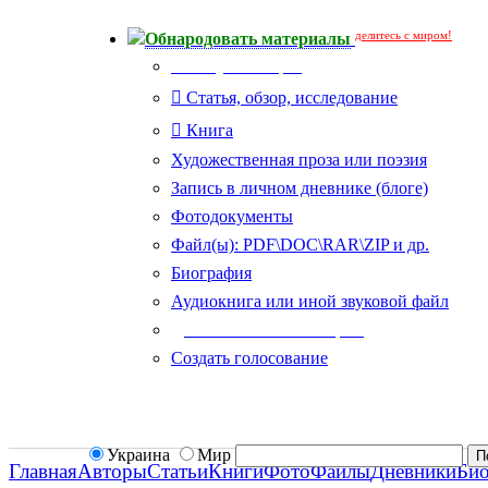
делитесь с миром!
Обнародовать материалы
Тип публикации
Статья, обзор, исследование
Книга
Художественная проза или поэзия
Запись в личном дневнике (блоге)
Фотодокументы
Файл(ы): PDF\DOC\RAR\ZIP и др.
Биография
Аудиокнига или иной звуковой файл
Дополнительные опции:
Создать голосование
Украина
Мир
Главная
Авторы
Статьи
Книги
Фото
Файлы
Дневники
Би