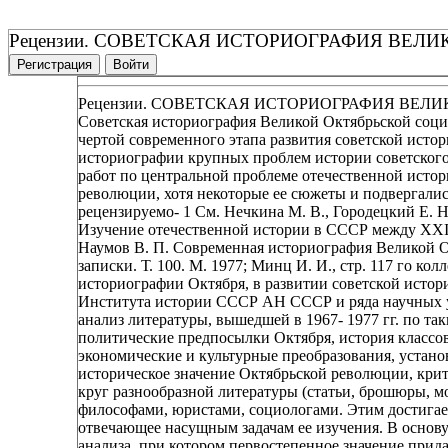
Рецензии. СОВЕТСКАЯ ИСТОРИОГРАФИЯ ВЕ
Регистрация
Войти
Рецензии. СОВЕТСКАЯ ИСТОРИОГРАФИЯ ВЕ
Советская историография Великой Октябрьской социа
чертой современного этапа развития советской исто
историографии крупных проблем истории советского 
работ по центральной проблеме отечественной исто
революции, хотя некоторые ее сюжеты и подвергалис
рецензируемо- 1 См. Нечкина М. В., Городецкий Е. Н
Изучение отечественной истории в СССР между XXI
Наумов В. П. Современная историография Великой О
записки. Т. 100. М. 1977; Минц И. И., стр. 117 го ко
историографии Октября, в развитии советской истори
Института истории СССР АН СССР и ряда научных у
анализ литературы, вышедшей в 1967- 1977 гг. по т
политические предпосылки Октября, история классов 
экономические и культурные преобразования, устано
историческое значение Октябрьской революции, кр
круг разнообразной литературы (статьи, брошюры, м
философами, юристами, социологами. Этим достигае
отвечающее насущным задачам ее изучения. В осно
анализа, при котором первостепенное значение при