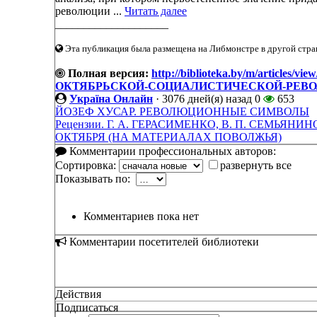
революции ...
Читать далее
____________________
Эта публикация была размещена на Либмонстре в другой стран
Полная версия:
http://biblioteka.by/m/arti
ОКТЯБРЬСКОЙ-СОЦИАЛИСТИЧЕСКОЙ-РЕВ
Україна Онлайн
·
3076 дней(я) назад
0
653
ЙОЗЕФ ХУСАР. РЕВОЛЮЦИОННЫЕ СИМВОЛЫ
Рецензии. Г. А. ГЕРАСИМЕНКО, В. П. СЕМЬЯ
ОКТЯБРЯ (НА МАТЕРИАЛАХ ПОВОЛЖЬЯ)
Комментарии профессиональных авторов:
Сортировка:
развернуть все
Показывать по:
Комментариев пока нет
Комментарии посетителей библиотеки
Действия
Подписаться