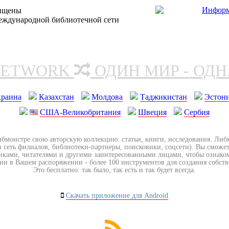
щищены
еждународной библиотечной сети
NETWORK
ОДИН МИР - ОД
краина
Казахстан
Молдова
Таджикистан
Эстон
США-Великобритания
Швеция
Сербия
ибмонстре свою авторскую коллекцию: статьи, книги, исследования. Ли
з сеть филиалов, библиотеки-партнеры, поисковики, соцсети). Вы сможет
иками, читателями и другими заинтересованными лицами, чтобы ознако
ии в Вашем распоряжении - более 100 инструментов для создания собст
Это бесплатно: так было, так есть и так будет всегда.
Скачать приложение для Android