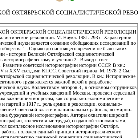
ЛИКОЙ ОКТЯБРЬСКОЙ СОЦИАЛИСТИЧЕСКОЙ РЕ
ЛИКОЙ ОКТЯБРЬСКОЙ СОЦИАЛИСТИЧЕСКОЙ РЕВОЛЮЦИИ
листической революции. М. Наука. 1981. 293 с. Характерной
рической науки является создание обобщающих исследований по
общества 1 . Однако до настоящего времени не было таких
рии - истории Великой Октябрьской социалистической
ь историографическому изучению 2 . Выход в свет
. Развитие советской историографии истории СССР. В кн.:
V и XXV съездами КПСС. Советский период. М. 1978. 2 См.:
ктябрьской социалистической революции. В кн.: Исторические
ллективного труда является важной вехой в разработке
ческой науки. Коллективом авторов 3 , в основном сотрудников
чреждений и учебных заведений Москвы, проведен серьезный
аким важнейшим вопросам, как социально-экономические и
и партий в 1917 г., роль армии в революции, социально-
вление Советской власти в национальных районах, всемирно-
итика буржуазной историографии. Авторы охватили широкий
онографии, коллективные труды), созданной экономистами,
тся комплексное исследование историографии Октября,
ву работы положен единый принцип историографического
дается раскрытию ленинской концепции социалистической