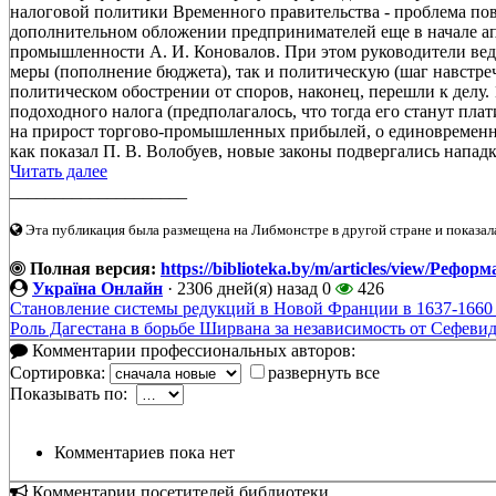
налоговой политики Временного правительства - проблема пов
дополнительном обложении предпринимателей еще в начале апр
промышленности А. И. Коновалов. При этом руководители ве
меры (пополнение бюджета), так и политическую (шаг навстре
политическом обострении от споров, наконец, перешли к делу.
подоходного налога (предполагалось, что тогда его станут плат
на прирост торгово-промышленных прибылей, о единовременн
как показал П. В. Волобуев, новые законы подвергались нападк
Читать далее
____________________
Эта публикация была размещена на Либмонстре в другой стране и показал
Полная версия:
https://biblioteka.by/m/articles/view/Реф
Україна Онлайн
·
2306 дней(я) назад
0
426
Становление системы редукций в Новой Франции в 1637-1660 
Роль Дагестана в борьбе Ширвана за независимость от Сефеви
Комментарии профессиональных авторов:
Сортировка:
развернуть все
Показывать по:
Комментариев пока нет
Комментарии посетителей библиотеки