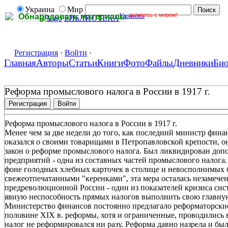
Украина
Мир
Украины
делитесь с миром!
Обнародовать материалы
БИБЛИОТЕКА
Регистрация
·
Войти
·
Главная
Авторы
Статьи
Книги
Фото
Файлы
Дневники
Би
Реформа промыслового налога в России в 1917 г.
Регистрация
Войти
Реформа промыслового налога в России в 1917 г.
Менее чем за две недели до того, как последний министр фин
оказался о своими товарищами в Петропавловской крепости, он
закон о реформе промыслового налога. Был ликвидирован доп
предприятий - одна из составных частей промыслового налога.
фоне голодных хлебных карточек в столице и невосполнимых
свежеотпечатанными "керенками", эта мера осталась незамече
предреволюционной России - один из показателей кризиса си
явную неспособность прямых налогов выполнить свою главную 
Министерство финансов постоянно предлагало реформаторские
половине XIX в. реформы, хотя и ограниченные, проводились в 
налог не реформировался ни разу. Реформа давно назрела и был