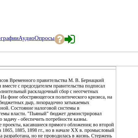
ографии
Аудио
Опросы
ансов Временного правительства М. В. Бернацкий
 вместе с председателем правительства подписал
олнительный раскладочный сбор с неотчетных
 На фоне обостряющегося политического кризиса, на
 бюджетных дыр, лихорадочно затыкаемых
нной. Состояние налоговой системы в
стемы власти. "Пьяный" бюджет демонстрировал
задачу - обеспечить потребности казны.
 проекты, касавшиеся прямого обложения; во второй
1865, 1885, 1898 гг., но в начале XX в. промысловый
а разработана, но не проводилась в жизнь. Стержень