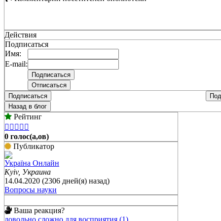
Действия
Подписаться
Имя:
E-mail:
Подписаться
Под
Назад в блог
Рейтинг





0 голос(а,ов)
Публикатор
Україна Онлайн
Kyiv, Украина
14.04.2020 (2306 дней(я) назад)
Вопросы науки
Ваша реакция?
довольно сложно для восприятия (1)