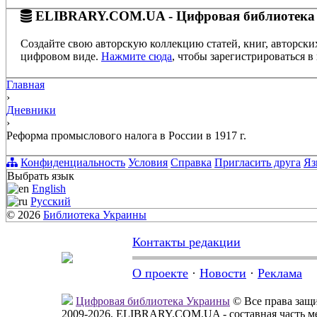
ELIBRARY.COM.UA - Цифровая библиотека
Создайте свою авторскую коллекцию статей, книг, авторски
цифровом виде.
Нажмите сюда
, чтобы зарегистрироваться в 
Главная
›
Дневники
›
Реформа промыслового налога в России в 1917 г.
Конфиденциальность
Условия
Справка
Пригласить друга
Яз
Выбрать язык
English
Русский
© 2026
Библиотека Украины
Контакты редакции
О проекте
·
Новости
·
Реклама
Цифровая библиотека Украины
© Все права за
2009-2026, ELIBRARY.COM.UA - составная часть м