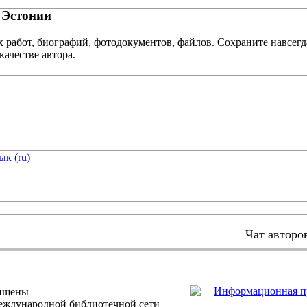
 Эстонии
х работ, биографий, фотодокументов, файлов. Сохраните навсегд
качестве автора.
ык (ru)
Чат авторо
щищены
еждународной библиотечной сети