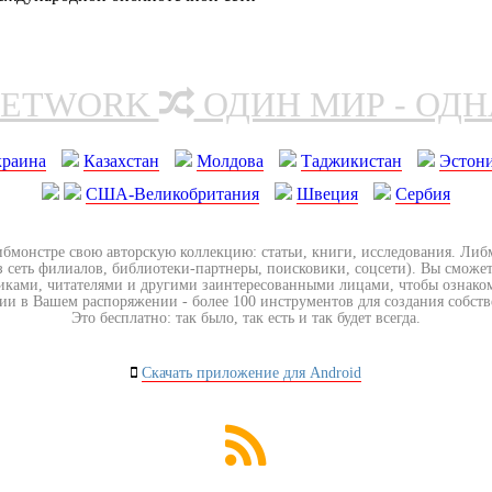
NETWORK
ОДИН МИР - ОД
краина
Казахстан
Молдова
Таджикистан
Эстон
США-Великобритания
Швеция
Сербия
ибмонстре свою авторскую коллекцию: статьи, книги, исследования. Ли
з сеть филиалов, библиотеки-партнеры, поисковики, соцсети). Вы сможет
иками, читателями и другими заинтересованными лицами, чтобы ознако
ии в Вашем распоряжении - более 100 инструментов для создания собст
Это бесплатно: так было, так есть и так будет всегда.
Скачать приложение для Android