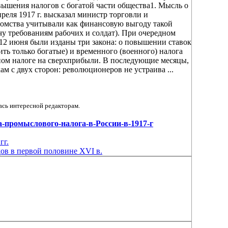
ышения налогов с богатой части общества1. Мысль о
еля 1917 г. высказал министр торговли и
домства учитывали как финансовую выгоду такой
чу требованиям рабочих и солдат). При очередном
 12 июня были изданы три закона: о повышении ставок
ить только богатые) и временного (военного) налога
ом налоге на сверхприбыли. В последующие месяцы,
ам с двух сторон: революционеров не устраива ...
ась интересной редакторам.
орма-промыслового-налога-в-России-в-1917-г
гг.
дов в первой половине XVI в.