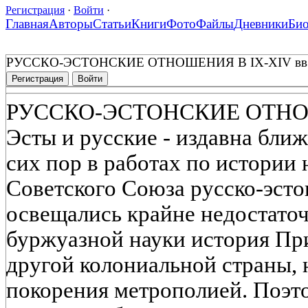
Регистрация
·
Войти
·
Главная
Авторы
Статьи
Книги
Фото
Файлы
Дневники
Би
РУССКО-ЭСТОНСКИЕ ОТНОШЕНИЯ В IX-XIV вв
Регистрация
Войти
РУССКО-ЭСТОНСКИЕ ОТНОШ
Эсты и русские - издавна бли
сих пор в работах по истории
Советского Союза русско-эст
освещались крайне недостаточ
буржуазной науки история При
другой колониальной страны, 
покорения метрополией. Поэт