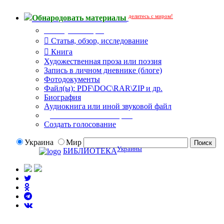
делитесь с миром!
Обнародовать материалы
Тип публикации
Статья, обзор, исследование
Книга
Художественная проза или поэзия
Запись в личном дневнике (блоге)
Фотодокументы
Файл(ы): PDF\DOC\RAR\ZIP и др.
Биография
Аудиокнига или иной звуковой файл
Дополнительные опции:
Создать голосование
Украина
Мир
Украины
БИБЛИОТЕКА