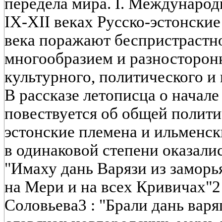
передела мира. I. Междунаро
IX-XII веках Русско-эстонски
века поражают беспристрастн
многообразием и разносторон
культурного, политического и
В рассказе летописца о начале
повествуется об общей полити
эстонские племена и ильменски
в одинаковой степени оказали
"Имаху дань Варязи из заморья
на Мери и на всех Кривичах"2 
Соловьева3 : "Брали дань варяг