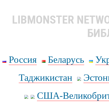
LIBMONSTER NETW
БИБ
Россия
Беларусь
Ук
Таджикистан
Эстон
США-Великобрит