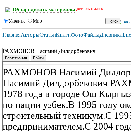
делитесь с миром!
Обнародовать материалы
Украина
Мир
Главная
Авторы
Статьи
Книги
Фото
Файлы
Дневники
Би
РАХМОНОВ Насимий Дилдорбекович
Регистрация
Войти
РАХМОНОВ Насимий Дилдор
Насимий Дилдорбекович РАХ
1978 года в городе Ош Кыргыз
по нации узбек.В 1995 году 
строительный техникум.С 1995
предпринимателем.С 2004 год