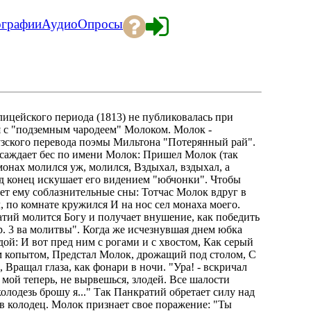
ографии
Аудио
Опросы
лицейского периода (1813) не публиковалась при
я с "подземным чародеем" Молоком. Молок -
зского перевода поэмы Мильтона "Потерянный рай".
саждает бес по имени Молок: Пришел Молок (так
монах молился уж, молился, Вздыхал, вздыхал, а
од конец искушает его видением "юбчонки". Чтобы
ает ему соблазнительные сны: Тотчас Молок вдруг в
, по комнате кружился И на нос сел монаха моего.
атий молится Богу и получает внушение, как победить
р. 3 ва молитвы". Когда же исчезнувшая днем юбка
дой: И вот пред ним с рогами и с хвостом, Как серый
м копытом, Предстал Молок, дрожащий под столом, С
 Вращал глаза, как фонари в ночи. "Ура! - вскричал
 мой теперь, не вырвешься, злодей. Все шалости
олодезь брошу я..." Так Панкратий обретает силу над
ь в колодец. Молок признает свое поражение: "Ты