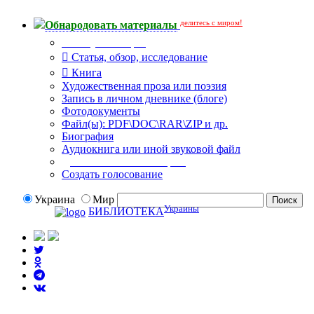
делитесь с миром!
Обнародовать материалы
Тип публикации
Статья, обзор, исследование
Книга
Художественная проза или поэзия
Запись в личном дневнике (блоге)
Фотодокументы
Файл(ы): PDF\DOC\RAR\ZIP и др.
Биография
Аудиокнига или иной звуковой файл
Дополнительные опции:
Создать голосование
Украина
Мир
Украины
БИБЛИОТЕКА