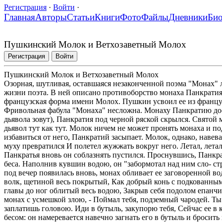
Регистрация
·
Войти
·
Главная
Авторы
Статьи
Книги
Фото
Файлы
Дневники
Би
Пушкинский Молок и Ветхозаветный Молох
Регистрация
Войти
Пушкинский Молок и Ветхозаветный Молох
Озорная, шутливая, оставшаяся незаконченной поэма "Монах" 
жизни поэта. В ней описано противоборство монаха Панкрати
французская форма имени Молох. Пушкин усвоил ее из францу
Фривольная фабула "Монаха" несложна. Монаху Панкратию до
дьявола зовут), Панкратия под черной ряской скрылся. Святой 
дьявол тут как тут. Молок ничем не может пронять монаха и п
избавиться от него, Панкратий засыпает. Молок, однако, навев
муху превратился И полетел жужжать вокруг него. Летал, летал
Панкратья вновь он соблазнять пустился. Проснувшись, Панкр
беса. Наполнив кувшин водою, он "забормотал над ним сло- ст
под вечер появилась вновь, монах обливает ее заговоренной во
волк, щетиной весь покрытый, Как добрый конь с подкованны
главы до ног облитый весь водою, Закрыв себя подолом епанчи,
монах с усмешкой злою, - Поймал тебя, подземный чародей. Ты
заплатишь головою. Иди в бутыль, закупорю тебя, Сейчас ее в к
бесом: он намеревается навечно загнать его в бутыль и бросит