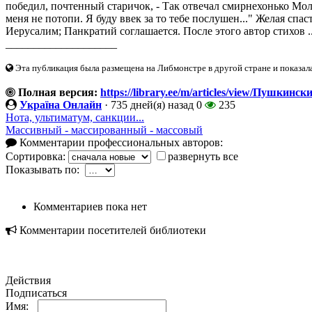
победил, почтенный старичок, - Так отвечал смирнехонько Мол
меня не потопи. Я буду ввек за то тебе послушен..." Желая спа
Иерусалим; Панкратий соглашается. После этого автор стихов .
____________________
Эта публикация была размещена на Либмонстре в другой стране и показал
Полная версия:
https://library.ee/m/articles/view/Пушки
Україна Онлайн
·
735 дней(я) назад
0
235
Нота, ультиматум, санкции...
Массивный - массированный - массовый
Комментарии профессиональных авторов:
Сортировка:
развернуть все
Показывать по:
Комментариев пока нет
Комментарии посетителей библиотеки
Действия
Подписаться
Имя: