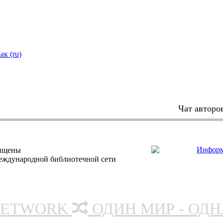
ык (ru)
Чат авторо
щищены
еждународной библиотечной сети
NETWORK
ОДИН МИР - ОД