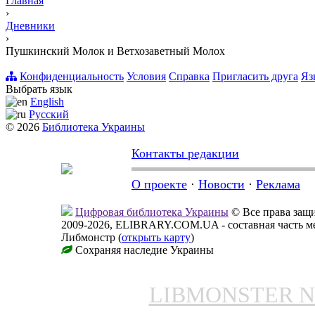
Главная
›
Дневники
›
Пушкинский Молок и Ветхозаветный Молох
Конфиденциальность
Условия
Справка
Пригласить друга
Яз
Выбрать язык
English
Русский
© 2026
Библиотека Украины
Контакты редакции
О проекте
·
Новости
·
Реклама
Цифровая библиотека Украины
© Все права за
2009-2026, ELIBRARY.COM.UA - составная часть м
Либмонстр (
открыть карту
)
Сохраняя наследие Украины
LIBMONSTER 