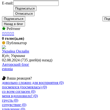
E-mail:
Подписаться
Под
Назад в блог
Рейтинг





0 голос(а,ов)
Публикатор
Україна Онлайн
Kyiv, Украина
02.08.2024 (735 дней(я) назад)
Авторский блог
estonia
Ваша реакция?
довольно сложно для восприятия (0)
посмеялся (посмеялась) (0)
со всем согласен (0)
меня вдохновило! (0)
грусть (0)
сочувствие (0)
удивление (0)