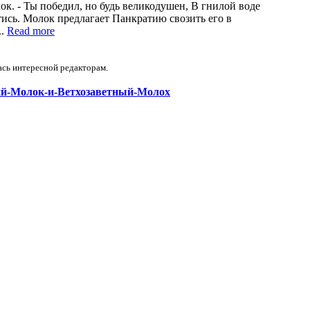
ок. - Ты победил, но будь великодушен, В гнилой воде
стись. Молок предлагает Панкратию свозить его в
..
Read more
ась интересной редакторам.
нский-Молок-и-Ветхозаветный-Молох