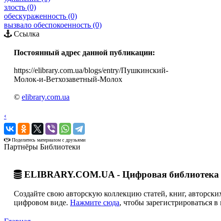
злость (0)
обескураженность (0)
вызвало обеспокоенность (0)
Ссылка
Постоянный адрес данной публикации:
https://elibrary.com.ua/blogs/entry/Пушкинский-
Молок-и-Ветхозаветный-Молох
©
elibrary.com.ua
‹
›
Поделитесь материалом с друзьями
Партнёры Библиотеки
ELIBRARY.COM.UA - Цифровая библиотека 
Создайте свою авторскую коллекцию статей, книг, авторских
цифровом виде.
Нажмите сюда
, чтобы зарегистрироваться в 