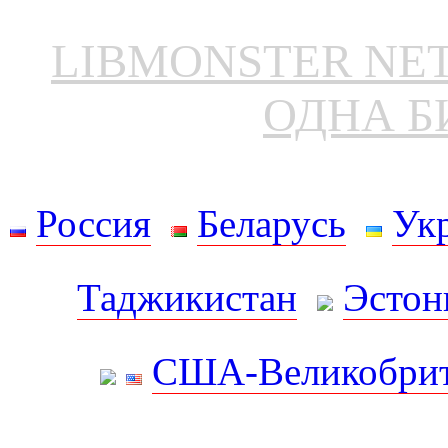
LIBMONSTER N
ОДНА Б
Россия
Беларусь
Ук
Таджикистан
Эстон
США-Великобрит