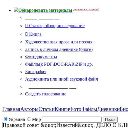
делитесь с миром!
Обнародовать материалы
Тип публикации
Статья, обзор, исследование
Книга
Художественная проза или поэзия
Запись в личном дневнике (блоге)
Фотодокументы
Файл(ы): PDF\DOC\RAR\ZIP и др.
Биография
Аудиокнига или иной звуковой файл
Дополнительные опции:
Создать голосование
Главная
Авторы
Статьи
Книги
Фото
Файлы
Дневники
Би
Украина
Мир
Правовой совет &quot;Известий&quot;. ДЕЛО О К