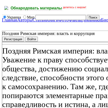
делитесь с миром!
Обнародовать материалы
Украина
Мир
Главная
Авторы
Статьи
Книги
Фото
Файлы
Дневники
Би
Поздняя Римская империя: власть и коррупция
Регистрация
Войти
Поздняя Римская империя: вла
Уважение к праву способству
общества, достижению социал
следствие, способности этого 
к самосохранению. Там же, где
попираются элементарные прав
справедливость и истина, а л