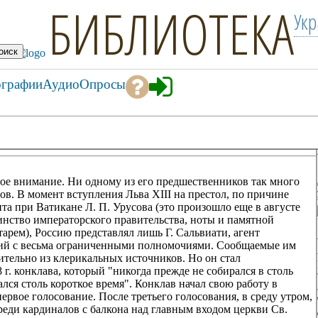
БИБЛИОТЕКА
Ук
ографии
Аудио
Опросы
ое внимание. Ни одному из его предшественников так много
ов. В момент вступления Льва XIII на престол, по причине
та при Ватикане Л. П. Урусова (это произошло еще в августе
оинство императорского правительства, ноты и памятной
арем), Россию представлял лишь Г. Сальвиати, агент
ий с весьма ограниченными полномочиями. Сообщаемые им
тельно из клерикальных источников. Но он стал
г. конклава, который "никогда прежде не собирался в столь
ался столь короткое время". Конклав начал свою работу в
ервое голосование. После третьего голосования, в среду утром,
реди кардиналов с балкона над главным входом церкви Св.