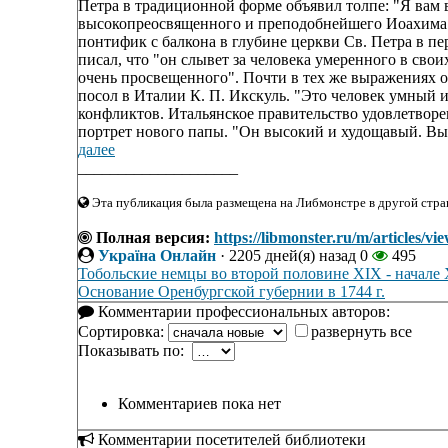
Петра в традиционной форме объявил толпе: "Я вам 
высокопреосвященного и преподобнейшего Иоахима Пе
понтифик с балкона в глубине церкви Св. Петра в пе
писал, что "он слывет за человека умеренного в своих
очень просвещенного". Почти в тех же выражениях о 
посол в Италии К. П. Икскуль. "Это человек умный 
конфликтов. Итальянское правительство удовлетворен
портрет нового папы. "Он высокий и худощавый. Выр
далее
____________________
Эта публикация была размещена на Либмонстре в другой стран
Полная версия:
https://libmonster.ru/m/articles
Україна Онлайн
·
2205 дней(я) назад
0
495
Тобольские немцы во второй половине XIX - начале 
Основание Оренбургской губернии в 1744 г.
Комментарии профессиональных авторов:
Сортировка:
развернуть все
Показывать по:
Комментариев пока нет
Комментарии посетителей библиотеки