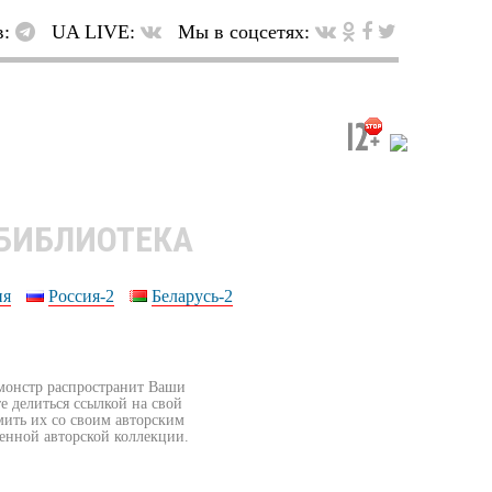
в:
UA LIVE:
Мы в соцсетях:
 БИБЛИОТЕКА
ия
Россия-2
Беларусь-2
бмонстр распространит Ваши
е делиться ссылкой на свой
мить их со своим авторским
венной авторской коллекции.