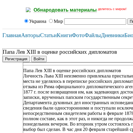
делитесь с миром!
Обнародовать материалы
Украина
Мир
Главная
Авторы
Статьи
Книги
Фото
Файлы
Дневники
Би
Папа Лев XIII в оценке российских дипломатов
Регистрация
Войти
Папа Лев XIII в оценке российских дипломатов
Личность Льва XIII неизменно привлекала пристальн
места не уделялось в переписке российских дипломат
отзыва из Рима официального дипломатического аген
1877 г. после возвращения им, как задевающих дост
записки, врученных папским государственным секрет
Департамента духовных дел иностранных исповедан
сведения были односторонними и поступали исключи
непосредственным свидетелем работы в феврале 1878 
полном составе, как в этот раз, и никогда не продолж
понедельник вечером. Во вторник утром состоялось п
выбор был сделан. В час дня 20 февраля старейший с