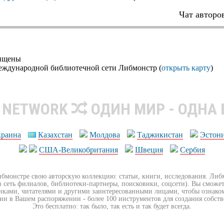
Чат авторо
щищены
еждународной библиотечной сети Либмонстр (
открыть карту
)
R NETWORK
ОДИН МИР - ОДНА
краина
Казахстан
Молдова
Таджикистан
Эстон
США-Великобритания
Швеция
Сербия
ибмонстре свою авторскую коллекцию: статьи, книги, исследования. Ли
з сеть филиалов, библиотеки-партнеры, поисковики, соцсети). Вы сможет
иками, читателями и другими заинтересованными лицами, чтобы ознако
ии в Вашем распоряжении - более 100 инструментов для создания собст
Это бесплатно: так было, так есть и так будет всегда.