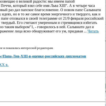
возвещаю о великой радости: мы имеем папой
ччи, который взял себе имя Льва XIII". А в четыре часа
рвый раз дал папское благословение. О новом папе Сальвиати
 идеях, но в то же самое время энергичного и твердого, как и
папе отозвался в своей телеграмме от 21/9 февраля российский
и твердый. Его считают умеренным и стремящимся избегать
о таким выбором"1, - говорилось в ней. Сальвиати дал и
ажение лица ясно обнаруживает его ум, придавая ...
Читать
е и показалась интересной редакторам.
/view/Папа-Лев-XIII-в-оценке-российских-дипломатов
XX в.