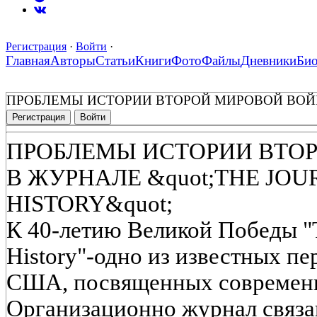
Регистрация
·
Войти
·
Главная
Авторы
Статьи
Книги
Фото
Файлы
Дневники
Би
ПРОБЛЕМЫ ИСТОРИИ ВТОРОЙ МИРОВОЙ ВОЙНЫ
Регистрация
Войти
ПРОБЛЕМЫ ИСТОРИИ ВТО
В ЖУРНАЛЕ &quot;THE JO
HISTORY&quot;
К 40-летию Великой Победы "T
History"-одно из известных п
США, посвященных современн
Организационно журнал связа