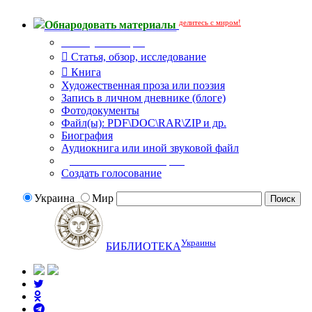
делитесь с миром!
Обнародовать материалы
Тип публикации
Статья, обзор, исследование
Книга
Художественная проза или поэзия
Запись в личном дневнике (блоге)
Фотодокументы
Файл(ы): PDF\DOC\RAR\ZIP и др.
Биография
Аудиокнига или иной звуковой файл
Дополнительные опции:
Создать голосование
Украина
Мир
Украины
БИБЛИОТЕКА