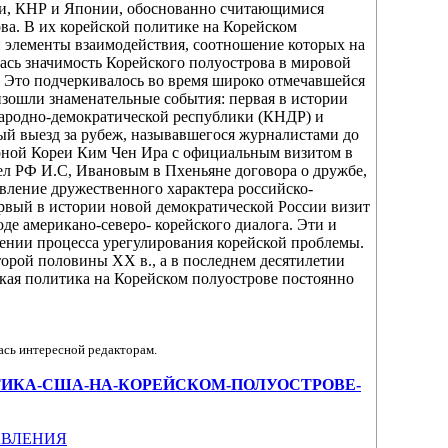
сии, КНР и Японии, обоснованно считающимися
а. В их корейской политике на Корейском
и элементы взаимодействия, соотношение которых на
лась значимость Корейского полуострова в мировой
 Это подчеркивалось во время широко отмечавшейся
изошли знаменательные события: первая в истории
народно-демократической республики (КНДР) и
вый выезд за рубеж, называвшегося журналистами до
рной Кореи Ким Чен Ира с официальным визитом в
ел РФ И.С, Ивановым в Пхеньяне договора о дружбе,
овление дружественного характера российско-
рвый в истории новой демократической России визит
оде американо-северо- корейского диалога. Эти и
рении процесса урегулирования корейской проблемы.
орой половины XX в., а в последнем десятилетии
ая политика на Корейском полуострове постоянно
ась интересной редакторам.
iew/ПОЛИТИКА-США-НА-КОРЕЙСКОМ-ПОЛУОСТРОВЕ-
АВЛЕНИЯ