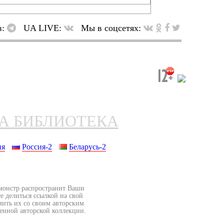
в:
UA LIVE:
Мы в соцсетях:
НА БИБЛИОТЕКА
ия
Россия-2
Беларусь-2
бмонстр распространит Ваши
е делиться ссылкой на свой
мить их со своим авторским
венной авторской коллекции.