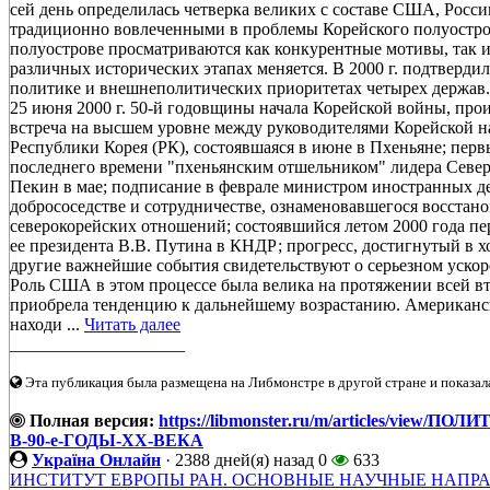
сей день определилась четверка великих с составе США, Рос
традиционно вовлеченными в проблемы Корейского полуостров
полуострове просматриваются как конкурентные мотивы, так 
различных исторических этапах меняется. В 2000 г. подтверди
политике и внешнеполитических приоритетах четырех держав.
25 июня 2000 г. 50-й годовщины начала Корейской войны, про
встреча на высшем уровне между руководителями Корейской 
Республики Корея (РК), состоявшаяся в июне в Пхеньяне; пер
последнего времени "пхеньянским отшельником" лидера Севе
Пекин в мае; подписание в феврале министром иностранных д
добрососедстве и сотрудничестве, ознаменовавшегося восстан
северокорейских отношений; состоявшийся летом 2000 года пе
ее президента В.В. Путина в КНДР; прогресс, достигнутый в х
другие важнейшие события свидетельствуют о серьезном уско
Роль США в этом процессе была велика на протяжении всей вт
приобрела тенденцию к дальнейшему возрастанию. Американск
находи ...
Читать далее
____________________
Эта публикация была размещена на Либмонстре в другой стране и показал
Полная версия:
https://libmonster.ru/m/articles/v
В-90-е-ГОДЫ-XX-ВЕКА
Україна Онлайн
·
2388 дней(я) назад
0
633
ИНСТИТУТ ЕВРОПЫ РАН. ОСНОВНЫЕ НАУЧНЫЕ НАПР