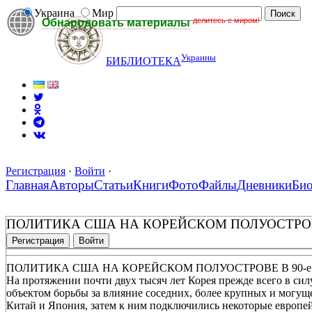
Украина
Мир
делитесь с миром!
Обнародовать материалы
Украины
БИБЛИОТЕКА
Регистрация
·
Войти
·
Главная
Авторы
Статьи
Книги
Фото
Файлы
Дневники
Би
ПОЛИТИКА США НА КОРЕЙСКОМ ПОЛУОСТРОВЕ
Регистрация
Войти
ПОЛИТИКА США НА КОРЕЙСКОМ ПОЛУОСТРОВЕ В 90-е
На протяжении почти двух тысяч лет Корея прежде всего в сил
объектом борьбы за влияние соседних, более крупных и могущ
Китай и Япония, затем к ним подключились некоторые европе