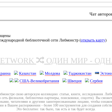
Чат авторо
щищены
еждународной библиотечной сети Либмонстр (
открыть карту
)
NETWORK
ОДИН МИР - ОД
краина
Казахстан
Молдова
Таджикистан
Эстон
США-Великобритания
Швеция
Сербия
ибмонстре свою авторскую коллекцию: статьи, книги, исследования. Ли
з сеть филиалов, библиотеки-партнеры, поисковики, соцсети). Вы сможет
иками, читателями и другими заинтересованными лицами, чтобы ознако
ии в Вашем распоряжении - более 100 инструментов для создания собст
Это бесплатно: так было, так есть и так будет всегда.