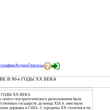
ографии
Аудио
Опросы
 В 90-е ГОДЫ XX ВЕКА
 ГОДЫ XX ВЕКА
у своего геостратегического расположения была
ественных государств: до конца XIX в. ими были
йские державы и США. С середины XX столетия и по