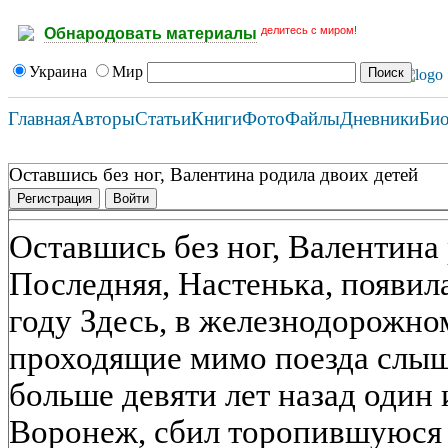
делитесь с миром!
Обнародовать материалы
Украина
Мир
Главная
Авторы
Статьи
Книги
Фото
Файлы
Дневники
Би
Оставшись без ног, Валентина родила двоих детей
Регистрация
Войти
Оставшись без ног, Валентина
Последняя, Настенька, появил
году Здесь, в железнодорожно
проходящие мимо поезда слыш
больше девяти лет назад один 
Воронеж, сбил торопившуюся 