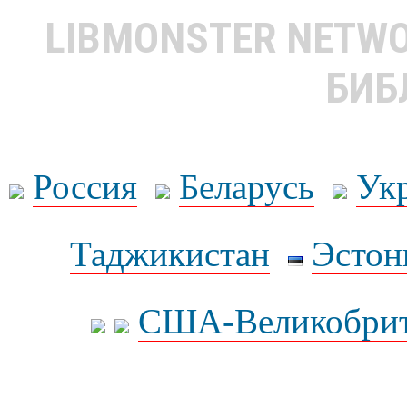
LIBMONSTER NETW
БИБ
Россия
Беларусь
Ук
Таджикистан
Эстон
США-Великобрит