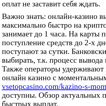
оплат не заставит себя ждать.
Важно знать: онлайн-казино в
максимально быстро на крипт
занимает до 1 часа. На карты 
поступление средств до 2-х д
поступают за сутки. Банковск
выбирать, т.к. процесс вывода 
Также операторы удерживают
онлайн казино с моментальны
vsetopcasino.com/kazino-s-mo
доступны. Обзор актуальных 
быстрых выплат.