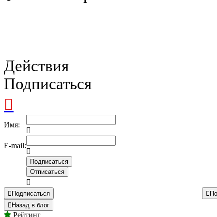
Действия
Подписаться
Имя:
E-mail:
Подписаться
По
Назад в блог
Рейтинг