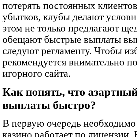
потерять постоянных клиентов
убытков, клубы делают услов
этом не только предлагают ще
обещают быстрые выплаты выи
следуют регламенту. Чтобы из
рекомендуется внимательно п
игорного сайта.
Как понять, что азартный
выплаты быстро?
В первую очередь необходимо 
казино работает по лицензии.