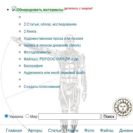
делитесь с миром!
Обнародовать материалы
Тип публикации
Статья, обзор, исследование
Книга
Художественная проза или поэзия
Запись в личном дневнике (блоге)
Фотодокументы
Файл(ы): PDF\DOC\RAR\ZIP и др.
Биография
Аудиокнига или иной звуковой файл
Дополнительные опции:
Создать голосование
Украина
Мир
Главная
Авторы
Статьи
Книги
Фото
Файлы
Дневн