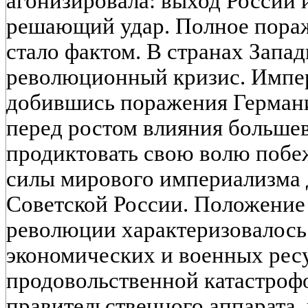
агонизировала: выход России 
решающий удар. Полное пораж
стало фактом. В странах Запа
революционный кризис. Импе
добившись поражения Германи
перед ростом влияния большев
продиктовать свою волю побе
силы мирового империализма 
Советской России. Положение
революции характеризовалос
экономических и военных ресу
продовольственной катастроф
правительственного аппарата,