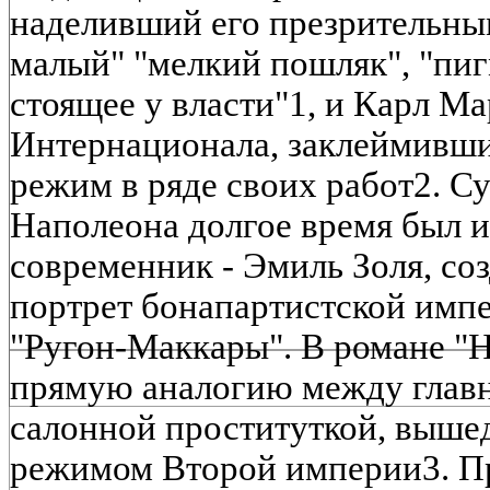
наделивший его презрительны
малый" "мелкий пошляк", "пиг
стоящее у власти"1, и Карл М
Интернационала, заклеймивши
режим в ряде своих работ2. 
Наполеона долгое время был и
современник - Эмиль Золя, с
портрет бонапартистской имп
"Ругон-Маккары". В романе "Н
прямую аналогию между главн
салонной проституткой, вышед
режимом Второй империи3. Пра