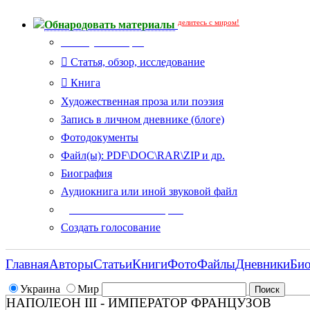
делитесь с миром!
Обнародовать материалы
Тип публикации
Статья, обзор, исследование
Книга
Художественная проза или поэзия
Запись в личном дневнике (блоге)
Фотодокументы
Файл(ы): PDF\DOC\RAR\ZIP и др.
Биография
Аудиокнига или иной звуковой файл
Дополнительные опции:
Создать голосование
Главная
Авторы
Статьи
Книги
Фото
Файлы
Дневники
Би
Украина
Мир
НАПОЛЕОН III - ИМПЕРАТОР ФРАНЦУЗОВ