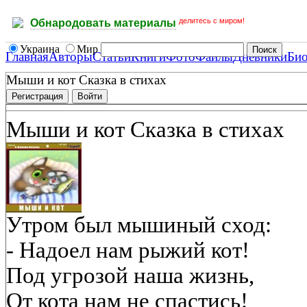
делитесь с миром!
Обнародовать материалы
Украина
Мир
Главная
Авторы
Статьи
Книги
Фото
Файлы
Дневники
Би
Мыши и кот Сказка в стихах
Регистрация
Войти
Мыши и кот Сказка в стихах
Утром был мышиный сход:
- Надоел нам рыжий кот!
Под угрозой наша жизнь,
От кота нам не спастись!