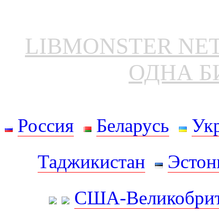
LIBMONSTER N
ОДНА Б
Россия
Беларусь
Ук
Таджикистан
Эстон
США-Великобрит