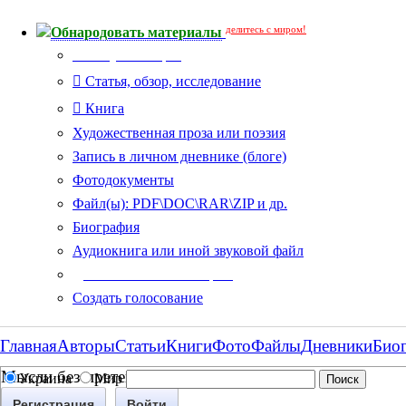
делитесь с миром!
Обнародовать материалы
Тип публикации
Статья, обзор, исследование
Книга
Художественная проза или поэзия
Запись в личном дневнике (блоге)
Фотодокументы
Файл(ы): PDF\DOC\RAR\ZIP и др.
Биография
Аудиокнига или иной звуковой файл
Дополнительные опции:
Создать голосование
Главная
Авторы
Статьи
Книги
Фото
Файлы
Дневники
Био
Мысли без претензий
Украина
Мир
Регистрация
Войти