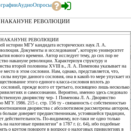
ографии
Аудио
Опросы
Е НАКАНУНЕ РЕВОЛЮЦИИ
Е НАКАНУНЕ РЕВОЛЮЦИИ
ей истории МГУ кандидата исторических наук Л. А.
волюция. Документы и исследования", которую университет
тия нового времени. Автор исследует тему, до сих пор не
ство накануне революции. Характеризуя структуру и
ства второй половины XVIII в., Л. А. Пименова указывает на
место в этом сословии. Нам, однако, представляется, что,
илы внутри данного сословия, она в какой-то мере упускает из
ествование этого единого класса-сословия вплоть до
 сословий, прежде всего от третьего, посвящено лишь несколько
 привилегиях и самосознании. Вероятно, именно здесь следовало
ственную дворянству чер- 1 Пименова Л. А. Дворянство
МГУ. 1986. 215 с. стр. 156 ту - связанность с собственностью
аимоотношения дворянства с абсолютизмом рассмотрены автором,
ва больше доверяет предшественникам, устоявшейся традиции,
ет действительность. По-видимому, все-таки не одно только
 на налоговые привилегии" в 1787 г. (с. 64), ибо подобные
рить о крутом повороте в вопросе о налоговых привилегиях в