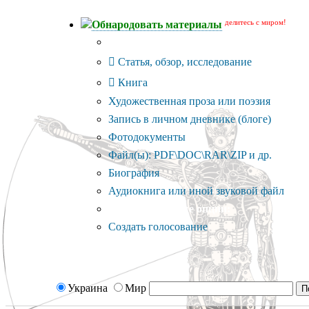
делитесь с миром!
Обнародовать материалы
Тип публикации
Статья, обзор, исследование
Книга
Художественная проза или поэзия
Запись в личном дневнике (блоге)
Фотодокументы
Файл(ы): PDF\DOC\RAR\ZIP и др.
Биография
Аудиокнига или иной звуковой файл
Дополнительные опции:
Создать голосование
Украина
Мир