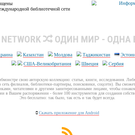
щищены
еждународной библиотечной сети
R NETWORK
ОДИН МИР - ОДНА
краина
Казахстан
Молдова
Таджикистан
Эстон
США-Великобритания
Швеция
Сербия
ибмонстре свою авторскую коллекцию: статьи, книги, исследования. Ли
з сеть филиалов, библиотеки-партнеры, поисковики, соцсети). Вы сможет
иками, читателями и другими заинтересованными лицами, чтобы ознако
ии в Вашем распоряжении - более 100 инструментов для создания собст
Это бесплатно: так было, так есть и так будет всегда.
Скачать приложение для Android