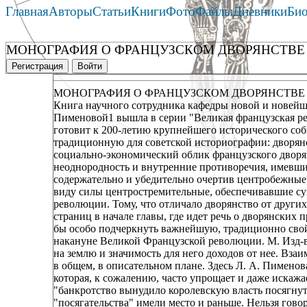
Главная
Авторы
Статьи
Книги
Фото
Файлы
Дневники
Би
МОНОГРАФИЯ О ФРАНЦУЗСКОМ ДВОРЯНСТВ
Регистрация
Войти
МОНОГРАФИЯ О ФРАНЦУЗСКОМ ДВОРЯНСТВ
Книга научного сотрудника кафедры новой и новейш
Пименовой1 вышла в серии "Великая французская ре
готовит к 200-летию крупнейшего исторического собы
традиционную для советской историографии: дворян
социально-экономический облик французского дворян
неоднородность и внутренние противоречия, имевшие 
содержательно и убедительно очертив центробежные с
виду силы центростремительные, обеспечивавшие сущ
революции. Тому, что отличало дворянство от других
страниц в начале главы, где идет речь о дворянских
бы особо подчеркнуть важнейшую, традиционно свой
накануне Великой Французской революции. М. Изд-во 
на землю и значимость для него доходов от нее. Вз
в общем, в описательном плане. Здесь Л. А. Пимено
которая, к сожалению, часто упрощает и даже искажа
"банкротство вынудило королевскую власть посягнуть
"посягательства" имели место и раньше. Нельзя гово