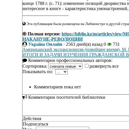
конце 1788 г. (с. 71): изменение позиций дворянства 
интересное в книге - характеристика умонастроений,
____________________
Эта публикация была размещена на Либмонстре в другой стран
Полная версия:
https://biblio.kz/m/article
НАКАНУНЕ-РЕВОЛЮЦИИ
Україна Онлайн
·
2563 дней(я) назад
0
731
Американский экспансионизм (новейшее время). М. На
ИТОГИ И ЗАДАЧИ ИЗУЧЕНИЯ ГРАЖДАНСКОЙ 
Комментарии профессиональных авторов:
Сортировка:
развернуть все
Показывать по:
Комментариев пока нет
Комментарии посетителей библиотеки
Действия
Подписаться