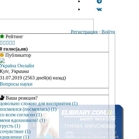
Регистрация
·
Войти
Рейтинг





0 голос(а,ов)
Публикатор
Україна Онлайн
Kyiv, Украина
31.07.2019 (2563 дней(я) назад)
Вопросы науки
Ваша реакция?
довольно сложно для восприятия (1)
посмеялся (посмеялась) (1)
со всем согласен (1)
меня вдохновило! (1)
грусть (1)
сочувствие (1)
удивление (1)