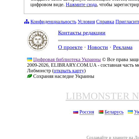
цифровом виде.
Нажмите сюда
, чтобы зарегистрир
Конфиденциальность
Условия
Справка
Пригласит
Контакты редакции
О проекте
·
Новости
·
Реклама
Цифровая библиотека Украины
© Все права за
2009-2026, ELIBRARY.COM.UA - составная часть м
Либмонстр (
открыть карту
)
Сохраняя наследие Украины
LIBMONSTER 
Россия
Беларусь
У
Создавайте и храните на Л