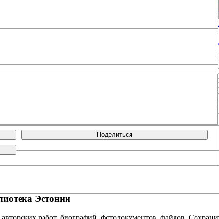
Поделиться
иотека Эстонии
 авторских работ, биографий, фотодокументов, файлов. Сохранит