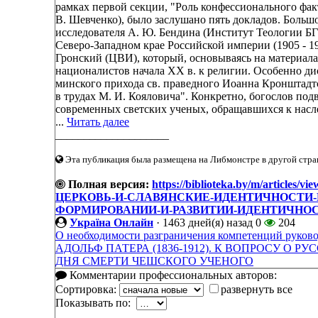
рамках первой секции, "Роль конфессионального фак
В. Шевченко), было заслушано пять докладов. Больш
исследователя А. Ю. Бендина (Институт Теологии Б
Северо-Западном крае Российской империи (1905 - 19
Гронский (ЦВИ), который, основываясь на материала
националистов начала XX в. к религии. Особенно д
минского прихода св. праведного Иоанна Кронштадтс
в трудах М. И. Кояловича". Конкретно, богослов по
современных светских ученых, обращавшихся к насл
...
Читать далее
____________________
Эта публикация была размещена на Либмонстре в другой стран
Полная версия:
https://biblioteka.by/m/ar
ЦЕРКОВЬ-И-СЛАВЯНСКИЕ-ИДЕНТИЧНОСТИ-
ФОРМИРОВАНИИ-И-РАЗВИТИИ-ИДЕНТИЧНО
Україна Онлайн
·
1463 дней(я) назад
0
204
О необходимости разграничения компетенций руково
АДОЛЬФ ПАТЕРА (1836-1912). К ВОПРОСУ О 
ДНЯ СМЕРТИ ЧЕШСКОГО УЧЕНОГО
Комментарии профессиональных авторов:
Сортировка:
развернуть все
Показывать по: