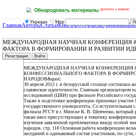
делитесь с миром!
Обнародовать материалы
Украина
Мир
Главная
Авторы
Статьи
Книги
Фото
Файлы
Дневники
Би
МЕЖДУНАРОДНАЯ НАУЧНАЯ КОНФЕРЕНЦИЯ &q
ФАКТОРА В ФОРМИРОВАНИИ И РАЗВИТИИ ИД
Регистрация
Войти
МЕЖДУНАРОДНАЯ НАУЧНАЯ КОНФЕРЕНЦИЯ &q
КОНФЕССИОНАЛЬНОГО ФАКТОРА В ФОРМИРО
НАРОДОВ&quot;
30 апреля 2012 г. в белорусской столице состоялась
славянские идентичности. Главным организатором н
исследований (ЦВИ) при филиале Российского госуда
Также в подготовке конференции принимал участие 
государственного университета. Со вступительным 
филиала РГСУ в г. Минске К. В. Шевченко, который р
также ввел присутствующих в тематику конференции.
изучения заявленной проблематики ввиду особой зн
народов. стр. 118 Основная работа конференции вела
заседаний и одинаковый состав участников, по сути,