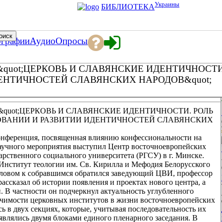
Украины
БИБЛИОТЕКА
ографии
Аудио
Опросы
uot;ЦЕРКОВЬ И СЛАВЯНСКИЕ ИДЕНТИЧНОСТ
ЕНТИЧНОСТЕЙ СЛАВЯНСКИХ НАРОДОВ&quot;
uot;ЦЕРКОВЬ И СЛАВЯНСКИЕ ИДЕНТИЧНОСТИ. РОЛЬ
ВАНИИ И РАЗВИТИИ ИДЕНТИЧНОСТЕЙ СЛАВЯНСКИХ
 конференция, посвященная влиянию конфессиональности на
аучного мероприятия выступил Центр восточноевропейских
рственного социального университета (РГСУ) в г. Минске.
Институт теологии им. Св. Кирилла и Мефодия Белорусского
словом к собравшимся обратился заведующий ЦВИ, профессор
ассказал об истории появления и проектах нового центра, а
 В частности он подчеркнул актуальность углубленного
ачимости церковных институтов в жизни восточноевропейских
сь в двух секциях, которые, учитывая последовательность их
 являлись двумя блоками единого пленарного заседания. В