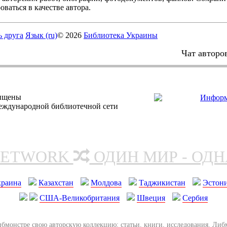
оваться в качестве автора.
ь друга
Язык (ru)
© 2026
Библиотека Украины
Чат авторо
щищены
еждународной библиотечной сети
NETWORK
ОДИН МИР - ОД
краина
Казахстан
Молдова
Таджикистан
Эстон
США-Великобритания
Швеция
Сербия
ибмонстре свою авторскую коллекцию: статьи, книги, исследования. Ли