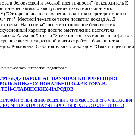
тора в белорусской и русской идентичности" (руководитель К.
ой интерес вызвало выступление известного минского
ГУ) "Этнорелигиозное измерение политики веротерпимости в
14 гг.)". Местной тематике также посвятил доклад А. Д.
х газеты "Наша нива", осветил отношение белорусских
искуссионный характер носило выступление настоятеля
кого о. Алексия Хотеева "Значение конфессионального фактора
дверг не совсем заслуженной критике работы большинства
едию Кояловича. С обстоятельным докладом "Язык и идентично
е и показалась интересной редакторам.
ticles/view/МЕЖДУНАРОДНАЯ-НАУЧНАЯ-КОНФЕРЕНЦИЯ-
РОЛЬ-КОНФЕССИОНАЛЬНОГО-ФАКТОРА-В-
СТЕЙ-СЛАВЯНСКИХ-НАРОДОВ
дителей по принятию решений в системе военного управления
РУССКО-ЧЕШСКИХ НАУЧНЫХ СВЯЗЯХ. К СТОЛЕТИЮ СО