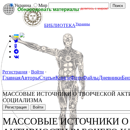
Украина
Мир
делитесь с миром!
Обнародовать материалы
Украины
БИБЛИОТЕКА
Регистрация
·
Войти
·
Главная
Авторы
Статьи
Книги
Фото
Файлы
Дневники
Би
МАССОВЫЕ ИСТОЧНИКИ О ТВОРЧЕСКОЙ АКТ
СОЦИАЛИЗМА
Регистрация
Войти
МАССОВЫЕ ИСТОЧНИКИ О