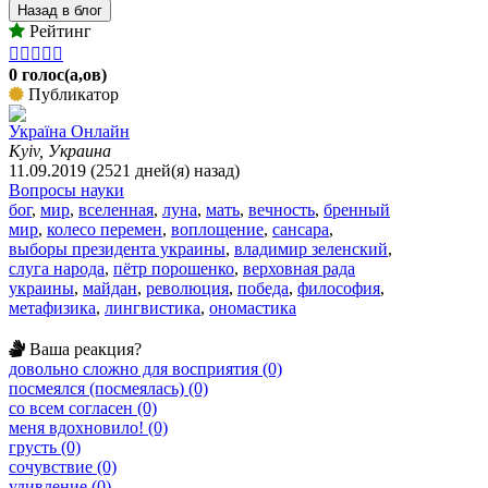
Назад в блог
Рейтинг





0 голос(а,ов)
Публикатор
Україна Онлайн
Kyiv, Украина
11.09.2019 (2521 дней(я) назад)
Вопросы науки
бог
,
мир
,
вселенная
,
луна
,
мать
,
вечность
,
бренный
мир
,
колесо перемен
,
воплощение
,
сансара
,
выборы президента украины
,
владимир зеленский
,
слуга народа
,
пётр порошенко
,
верховная рада
украины
,
майдан
,
революция
,
победа
,
философия
,
метафизика
,
лингвистика
,
ономастика
Ваша реакция?
довольно сложно для восприятия (0)
посмеялся (посмеялась) (0)
со всем согласен (0)
меня вдохновило! (0)
грусть (0)
сочувствие (0)
удивление (0)