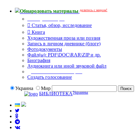
делитесь с миром!
Обнародовать материалы
Тип публикации
Статья, обзор, исследование
Книга
Художественная проза или поэзия
Запись в личном дневнике (блоге)
Фотодокументы
Файл(ы): PDF\DOC\RAR\ZIP и др.
Биография
Аудиокнига или иной звуковой файл
Дополнительные опции:
Создать голосование
Украина
Мир
Украины
БИБЛИОТЕКА