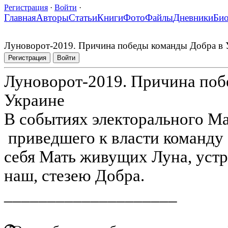
Регистрация
·
Войти
·
Главная
Авторы
Статьи
Книги
Фото
Файлы
Дневники
Би
Луноворот-2019. Причина победы команды Добра в 
Регистрация
Войти
Луноворот-2019. Причина поб
Украине
В событиях электорального Ма
приведшего к власти команду 
себя Мать живущих Луна, устр
наш, стезею Добра.
____________________