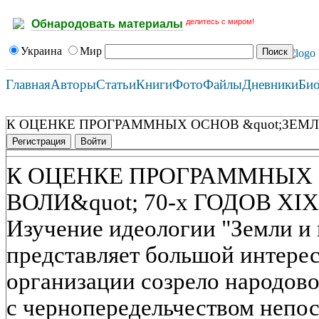
делитесь с миром!
Обнародовать материалы
Украина
Мир
Главная
Авторы
Статьи
Книги
Фото
Файлы
Дневники
Би
К ОЦЕНКЕ ПРОГРАММНЫХ ОСНОВ &quot;ЗЕМЛИ 
Регистрация
Войти
К ОЦЕНКЕ ПРОГРАММНЫХ 
ВОЛИ&quot; 70-х ГОДОВ XI
Изучение идеологии "Земли и 
представляет большой интерес
организации созрело народово
с чернопередельчеством непо