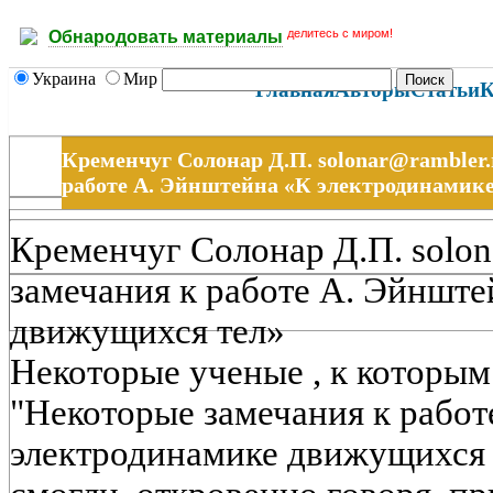
делитесь с миром!
Обнародовать материалы
Украина
Мир
Главная
Авторы
Статьи
К
Кременчуг Солонар Д.П. solonar@rambler
работе А. Эйнштейна «К электродинамик
Кременчуг Солонар Д.П. solon
замечания к работе А. Эйнште
движущихся тел»
Некоторые ученые , к которым
"Некоторые замечания к работ
электродинамике движущихся т