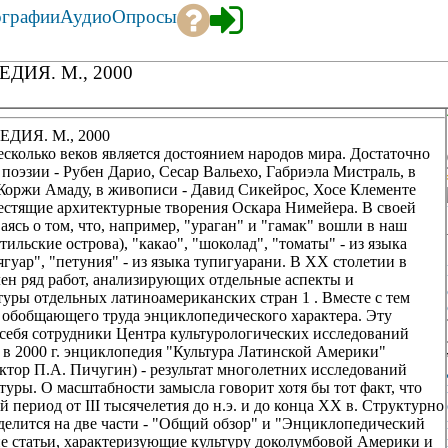
ографии
Аудио
Опросы
ИЯ. М., 2000
ИЯ. М., 2000
колько веков является достоянием народов мира. Достаточно
 поэзии - Рубен Дарио, Сесар Вальехо, Габриэла Мистраль, в
 Жоржи Амаду, в живописи - Давид Сикейрос, Хосе Клементе
блестящие архитектурные творения Оскара Нимейера. В своей
аясь о том, что, например, "ураган" и "гамак" вошли в наш
ильские острова), "какао", "шоколад", "томаты" - из языка
 "ягуар", "петуния" - из языка тупигуарани. В XX столетии в
ен ряд работ, анализирующих отдельные аспекты и
уры отдельных латиноамериканских стран 1 . Вместе с тем
 обобщающего труда энциклопедического характера. Эту
себя сотрудники Центра культурологических исследований
в 2000 г. энциклопедия "Культура Латинской Америки"
актор П.А. Пичугин) - результат многолетних исследований
туры. О масштабности замысла говорит хотя бы тот факт, что
ериод от III тысячелетия до н.э. и до конца XX в. Структурно
, делится на две части - "Общий обзор" и "Энциклопедический
е статьи, характеризующие культуру доколумбовой Америки и