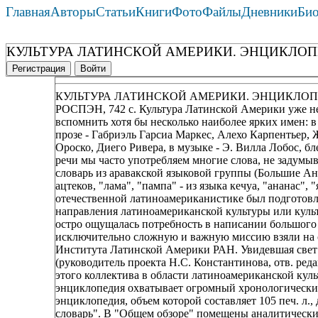
Главная
Авторы
Статьи
Книги
Фото
Файлы
Дневники
Би
КУЛЬТУРА ЛАТИНСКОЙ АМЕРИКИ. ЭНЦИКЛОПЕД
Регистрация
Войти
КУЛЬТУРА ЛАТИНСКОЙ АМЕРИКИ. ЭНЦИКЛОПЕД
РОСПЭН, 742 с. Культура Латинской Америки уже нес
вспомнить хотя бы несколько наиболее ярких имен: в
прозе - Габриэль Гарсиа Маркес, Алехо Карпентьер,
Ороско, Диего Ривера, в музыке - Э. Вилла Лобос, 
речи мы часто употребляем многие слова, не задумыв
словарь из аравакской языковой группы (Большие Ант
ацтеков, "лама", "пампа" - из языка кечуа, "ананас",
отечественной латиноамериканистике был подготовл
направления латиноамериканской культуры или культ
остро ощущалась потребность в написании большого
исключительно сложную и важную миссию взяли на 
Института Латинской Америки РАН. Увидевшая свет 
(руководитель проекта Н.С. Константинова, отв. ред
этого коллектива в области латиноамериканской куль
энциклопедия охватывает огромный хронологический п
энциклопедия, объем которой составляет 105 печ. л.
словарь". В "Общем обзоре" помещены аналитически