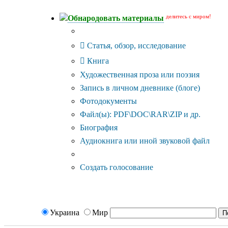
делитесь с миром!
Обнародовать материалы
Тип публикации
Статья, обзор, исследование
Книга
Художественная проза или поэзия
Запись в личном дневнике (блоге)
Фотодокументы
Файл(ы): PDF\DOC\RAR\ZIP и др.
Биография
Аудиокнига или иной звуковой файл
Дополнительные опции:
Создать голосование
Украина
Мир