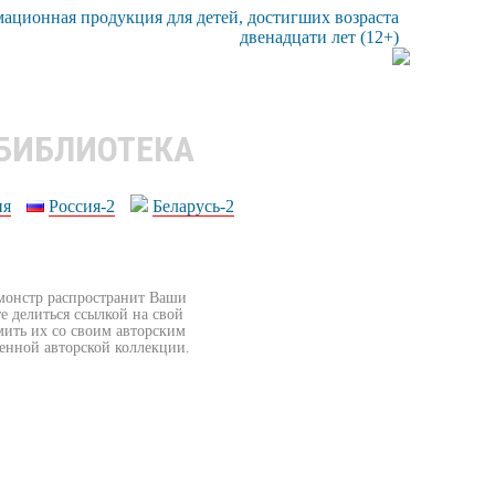
 БИБЛИОТЕКА
ия
Россия-2
Беларусь-2
бмонстр распространит Ваши
е делиться ссылкой на свой
мить их со своим авторским
венной авторской коллекции.