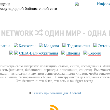
щищены
еждународной библиотечной сети
R NETWORK
ОДИН МИР - ОДНА
краина
Казахстан
Молдова
Таджикистан
Эстон
США-Великобритания
Швеция
Сербия
ибмонстре свою авторскую коллекцию: статьи, книги, исследования. Ли
з сеть филиалов, библиотеки-партнеры, поисковики, соцсети). Вы сможет
иками, читателями и другими заинтересованными лицами, чтобы ознако
ии в Вашем распоряжении - более 100 инструментов для создания собст
Это бесплатно: так было, так есть и так будет всегда.
Скачать приложение для Android