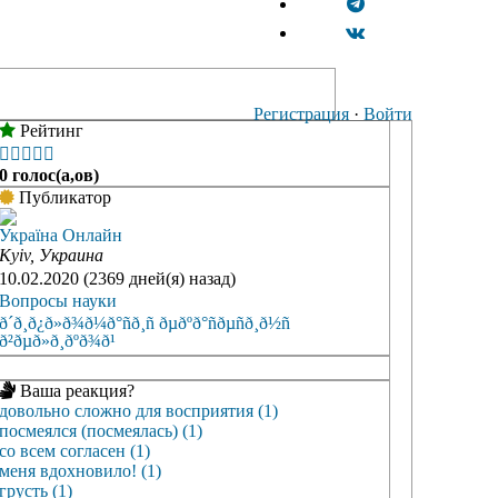
Регистрация
·
Войти
Рейтинг





0 голос(а,ов)
Публикатор
Україна Онлайн
Kyiv, Украина
10.02.2020 (2369 дней(я) назад)
Вопросы науки
ð´ð¸ð¿ð»ð¾ð¼ð°ñð¸ñ ðµðºð°ñðµñð¸ð½ñ
ð²ðµð»ð¸ðºð¾ð¹
Ваша реакция?
довольно сложно для восприятия (1)
посмеялся (посмеялась) (1)
со всем согласен (1)
меня вдохновило! (1)
грусть (1)