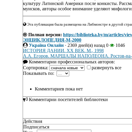
культуру Латинской Америки после конкисты. Рассма
муисков, авторы особое внимание уделяют мифологии
____________________
Эта публикация была размещена на Либмонстре в другой стран
Полная версия:
https://biblioteka.by/m/arti
ЭНЦИКЛОПЕДИЯ-М-2000
Україна Онлайн
·
2369 дней(я) назад
0
1046
ИСТОРИЯ ДАНИИ. XX ВЕК. М., 1998
А.А. Егоров. МАРШАЛЫ НАПОЛЕОНА. Ростов-на-Д
Комментарии профессиональных авторов:
Сортировка:
развернуть все
Показывать по:
Комментариев пока нет
Комментарии посетителей библиотеки
Действия
Подписаться