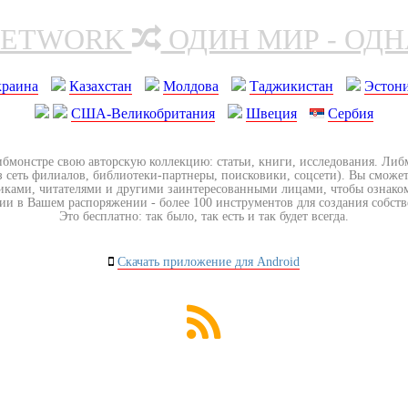
NETWORK
ОДИН МИР - ОД
краина
Казахстан
Молдова
Таджикистан
Эстон
США-Великобритания
Швеция
Сербия
ибмонстре свою авторскую коллекцию: статьи, книги, исследования. Ли
з сеть филиалов, библиотеки-партнеры, поисковики, соцсети). Вы сможет
иками, читателями и другими заинтересованными лицами, чтобы ознако
ии в Вашем распоряжении - более 100 инструментов для создания собст
Это бесплатно: так было, так есть и так будет всегда.
Скачать приложение для Android