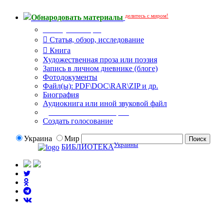
делитесь с миром!
Обнародовать материалы
Тип публикации
Статья, обзор, исследование
Книга
Художественная проза или поэзия
Запись в личном дневнике (блоге)
Фотодокументы
Файл(ы): PDF\DOC\RAR\ZIP и др.
Биография
Аудиокнига или иной звуковой файл
Дополнительные опции:
Создать голосование
Украина
Мир
Украины
БИБЛИОТЕКА