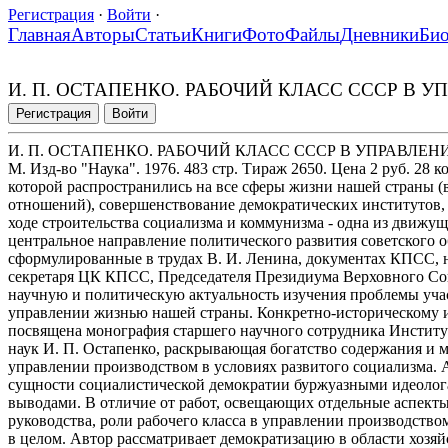
Регистрация
·
Войти
·
Главная
Авторы
Статьи
Книги
Фото
Файлы
Дневники
Би
И. П. ОСТАПЕНКО. РАБОЧИЙ КЛАСС СССР В УП
Регистрация
Войти
И. П. ОСТАПЕНКО. РАБОЧИЙ КЛАСС СССР В УПРАВЛЕНИИ
М. Изд-во "Наука". 1976. 483 стр. Тираж 2650. Цена 2 руб. 28
которой распространились на все сферы жизни нашей страны (в
отношений), совершенствование демократических институтов,
ходе строительства социализма и коммунизма - одна из движущ
центральное направление политического развития советского
сформулированные в трудах В. И. Ленина, документах КПСС, 
секретаря ЦК КПСС, Председателя Президиума Верховного Сов
научную и политическую актуальность изучения проблемы участ
управлении жизнью нашей страны. Конкретно-историческому 
посвящена монография старшего научного сотрудника Инстит
наук И. П. Остапенко, раскрывающая богатство содержания и 
управлении производством в условиях развитого социализма. 
сущности социалистической демократии буржуазными идеоло
выводами. В отличие от работ, освещающих отдельные аспект
руководства, роли рабочего класса в управлении производство
в целом. Автор рассматривает демократизацию в области хозяй