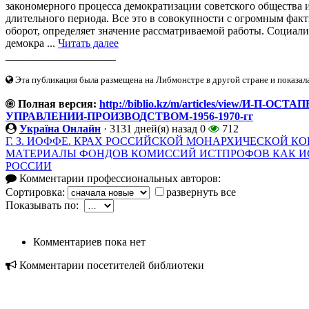
закономерного процесса демократизации советского общества 
длительного периода. Все это в совокупности с огромным фа
оборот, определяет значение рассматриваемой работы. Социал
демокра ...
Читать далее
____________________
Эта публикация была размещена на Либмонстре в другой стране и показал
Полная версия:
http://biblio.kz/m/articles/view/И-П
УПРАВЛЕНИИ-ПРОИЗВОДСТВОМ-1956-1970-гг
Україна Онлайн
·
3131 дней(я) назад
0
712
Г. З. ИОФФЕ. КРАХ РОССИЙСКОЙ МОНАРХИЧЕСКОЙ 
МАТЕРИАЛЫ ФОНДОВ КОМИССИЙ ИСТПРОФОВ КАК ИС
РОССИИ
Комментарии профессиональных авторов:
Сортировка:
развернуть все
Показывать по:
Комментариев пока нет
Комментарии посетителей библиотеки