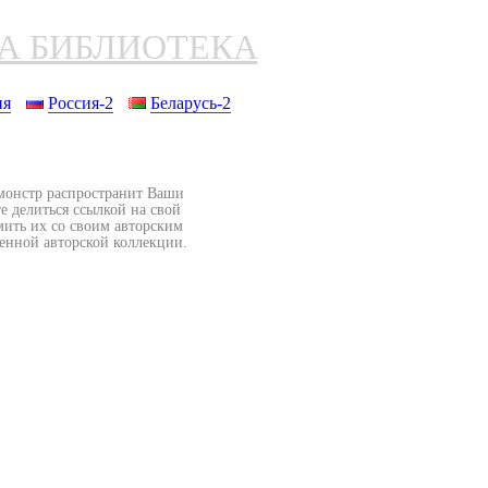
НА БИБЛИОТЕКА
ия
Россия-2
Беларусь-2
бмонстр распространит Ваши
е делиться ссылкой на свой
мить их со своим авторским
венной авторской коллекции.