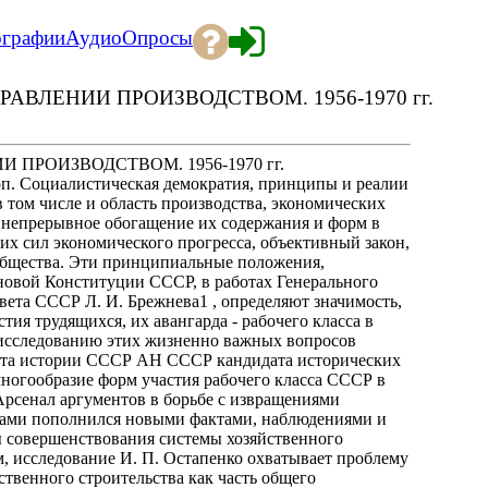
ографии
Аудио
Опросы
РАВЛЕНИИ ПРОИЗВОДСТВОМ. 1956-1970 гг.
 ПРОИЗВОДСТВОМ. 1956-1970 гг.
 коп. Социалистическая демократия, принципы и реалии
 том числе и область производства, экономических
 непрерывное обогащение их содержания и форм в
их сил экономического прогресса, объективный закон,
 общества. Эти принципиальные положения,
новой Конституции СССР, в работах Генерального
ета СССР Л. И. Брежнева1 , определяют значимость,
ия трудящихся, их авангарда - рабочего класса в
исследованию этих жизненно важных вопросов
ута истории СССР АН СССР кандидата исторических
многообразие форм участия рабочего класса СССР в
Арсенал аргументов в борьбе с извращениями
гами пополнился новыми фактами, наблюдениями и
ы совершенствования системы хозяйственного
м, исследование И. П. Остапенко охватывает проблему
ственного строительства как часть общего