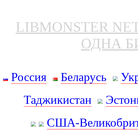
LIBMONSTER N
ОДНА Б
Россия
Беларусь
Ук
Таджикистан
Эстон
США-Великобрит