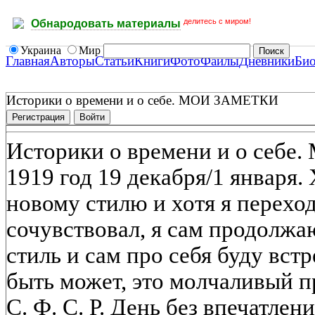
делитесь с миром!
Обнародовать материалы
Украина
Мир
Главная
Авторы
Статьи
Книги
Фото
Файлы
Дневники
Би
Историки о времени и о себе. МОИ ЗАМЕТКИ
Регистрация
Войти
Историки о времени и о себ
1919 год 19 декабря/1 января.
новому стилю и хотя я переход
сочувствовал, я сам продолжа
стиль и сам про себя буду встр
быть может, это молчаливый п
С. Ф. С. Р. День без впечатлен