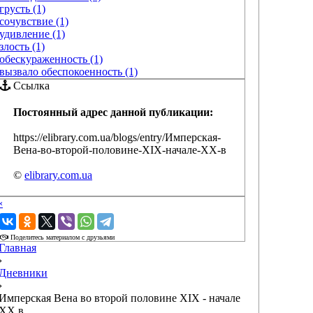
грусть (1)
сочувствие (1)
удивление (1)
злость (1)
обескураженность (1)
вызвало обеспокоенность (1)
Ссылка
Постоянный адрес данной публикации:
https://elibrary.com.ua/blogs/entry/Имперская-
Вена-во-второй-половине-XIX-начале-XX-в
©
elibrary.com.ua
‹
›
Поделитесь материалом с друзьями
Главная
›
Дневники
›
Имперская Вена во второй половине XIX - начале
XX в.