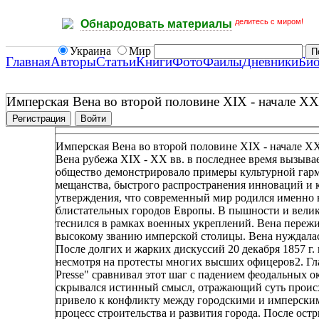
делитесь с миром!
Обнародовать материалы
Украина
Мир
Главная
Авторы
Статьи
Книги
Фото
Файлы
Дневники
Би
Имперская Вена во второй половине XIX - начале XX
Регистрация
Войти
Имперская Вена во второй половине XIX - начале XX
Вена рубежа XIX - XX вв. в последнее время вызыв
общество демонстрировало примеры культурной гарм
мещанства, быстрого распространения инноваций и к
утверждения, что современный мир родился именно в
блистательных городов Европы. В пышности и велико
теснился в рамках военных укреплений. Вена пережи
высокому званию имперской столицы. Вена нуждалас
После долгих и жарких дискуссий 20 декабря 1857 г.
несмотря на протесты многих высших офицеров2. Гл
Presse" сравнивал этот шаг с падением феодальных о
скрывался истинный смысл, отражающий суть происх
привело к конфликту между городскими и имперским
процесс строительства и развития города. После ост