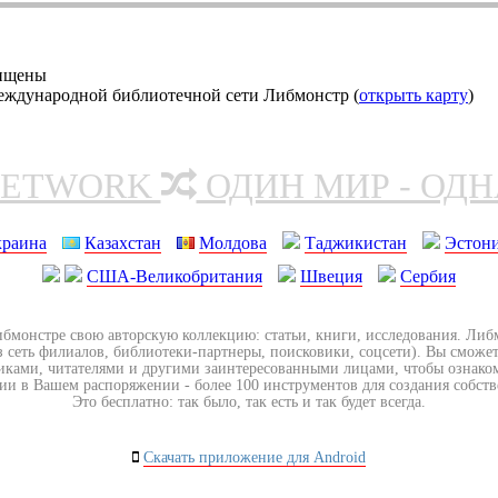
щищены
еждународной библиотечной сети Либмонстр (
открыть карту
)
NETWORK
ОДИН МИР - ОД
краина
Казахстан
Молдова
Таджикистан
Эстон
США-Великобритания
Швеция
Сербия
ибмонстре свою авторскую коллекцию: статьи, книги, исследования. Ли
з сеть филиалов, библиотеки-партнеры, поисковики, соцсети). Вы сможет
иками, читателями и другими заинтересованными лицами, чтобы ознако
ии в Вашем распоряжении - более 100 инструментов для создания собст
Это бесплатно: так было, так есть и так будет всегда.
Скачать приложение для Android