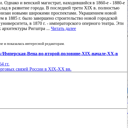
Однако и венский магистрат, находившийся в 1860-е - 1880-е
клад в развитие города. В последней трети XIX в. полностью
онизан новыми широкими проспектами. Украшением новой
м в 1885 г. было завершено строительство новой городской
о университета, в 1870 г. - императорского оперного театра. Эти
к архитектуры Ригштра ...
Читать далее
е и показалась интересной редакторам.
s/view/Имперская-Вена-во-второй-половине-XIX-начале-XX-в
4 гг.
рговых связей России в XIX-XX вв.