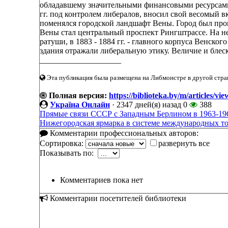
обладавшему значительными финансовыми ресурсами. 
гг. под контролем либералов, вносил свой весомый в
поменялся городской ландшафт Вены. Город был пр
Вены стал центральный проспект Рингштрассе. На не
ратуши, в 1883 - 1884 гг. - главного корпуса Венског
здания отражали либеральную этику. Величие и блес
____________________
Эта публикация была размещена на Либмонстре в другой стран
Полная версия:
https://biblioteka.by/m/article
Україна Онлайн
·
2347 дней(я) назад
0
388
Прямые связи СССР с Западным Берлином в 1963-196
Нижегородская ярмарка в системе международных то
Комментарии профессиональных авторов:
Сортировка:
развернуть все
Показывать по:
Комментариев пока нет
Комментарии посетителей библиотеки