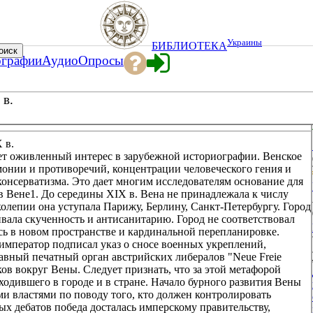
Украины
БИБЛИОТЕКА
ографии
Аудио
Опросы
 в.
 в.
ает оживленный интерес в зарубежной историографии. Венское
онии и противоречий, концентрации человеческого гения и
онсерватизма. Это дает многим исследователям основание для
 Вене1. До середины XIX в. Вена не принадлежала к числу
лепии она уступала Парижу, Берлину, Санкт-Петербургу. Город
вала скученность и антисанитарию. Город не соответствовал
ь в новом пространстве и кардинальной перепланировке.
 император подписал указ о сносе военных укреплений,
авный печатный орган австрийских либералов "Neue Freie
ков вокруг Вены. Следует признать, что за этой метафорой
одившего в городе и в стране. Начало бурного развития Вены
и властями по поводу того, кто должен контролировать
рых дебатов победа досталась имперскому правительству,