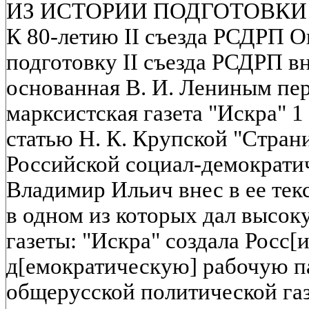
ИЗ ИСТОРИИ ПОДГОТОВКИ 
К 80-летию II съезда РСДРП О
подготовку II съезда РСДРП вн
основанная В. И. Лениным пе
марксистская газета "Искра" 1 
статью Н. К. Крупской "Стран
Российской социал-демократич
Владимир Ильич внес в ее тек
в одном из которых дал высок
газеты: "Искра" создала Росс[
д[емократическую] рабочую п
общерусской политической га