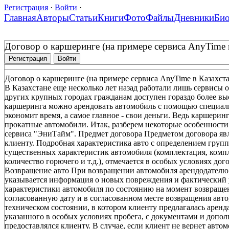
Регистрация
·
Войти
·
Главная
Авторы
Статьи
Книги
Фото
Файлы
Дневники
Би
Договор о каршеринге (на примере сервиса AnyTime 
Регистрация
Войти
Договор о каршеринге (на примере сервиса AnyTime в Казахста
В Казахстане еще несколько лет назад работали лишь сервисы 
других крупных городах гражданам доступен гораздо более в
каршеринга можно арендовать автомобиль с помощью специал
экономит время, а самое главное - свои деньги. Ведь каршери
прокатные автомобили. Итак, разберем некоторые особенности
сервиса "ЭниТайм". Предмет договора Предметом договора явл
клиенту. Подробная характеристика авто с определением групп
существенных характеристик автомобиля (комплектация, комп
количество горючего и т.д.), отмечается в особых условиях дог
Возвращение авто При возвращении автомобиля арендодателю,
указывается информация о новых повреждения и фактический у
характеристики автомобиля по состоянию на момент возвращен
согласованную дату и в согласованном месте возвращения авто
техническом состоянии, в котором клиенту предлагалась аренда
указанного в особых условиях пробега, с документами и допо
предоставлялся клиенту. В случае, если клиент не вернет авто