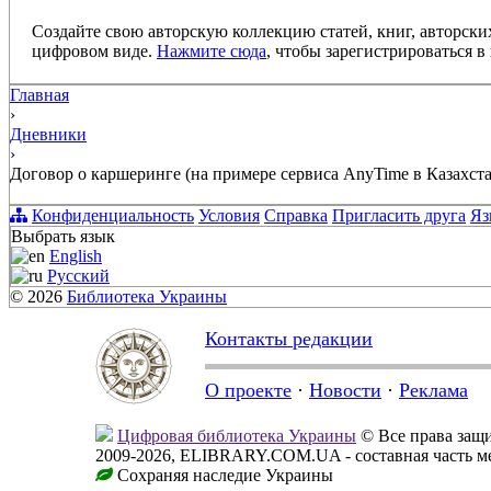
Создайте свою авторскую коллекцию статей, книг, авторски
цифровом виде.
Нажмите сюда
, чтобы зарегистрироваться в 
Главная
›
Дневники
›
Договор о каршеринге (на примере сервиса AnyTime в Казахста
Конфиденциальность
Условия
Справка
Пригласить друга
Яз
Выбрать язык
English
Русский
© 2026
Библиотека Украины
Контакты редакции
О проекте
·
Новости
·
Реклама
Цифровая библиотека Украины
© Все права за
2009-2026, ELIBRARY.COM.UA - составная часть м
Сохраняя наследие Украины