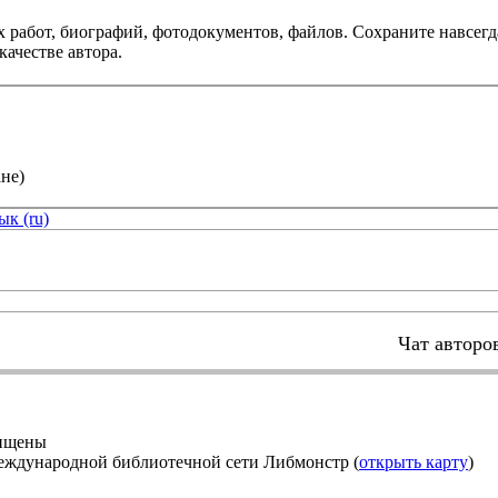
х работ, биографий, фотодокументов, файлов. Сохраните навсегд
качестве автора.
не)
ык (ru)
Чат авторо
щищены
еждународной библиотечной сети Либмонстр (
открыть карту
)