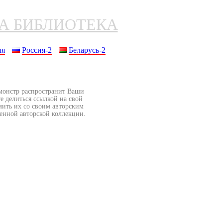
НА БИБЛИОТЕКА
ия
Россия-2
Беларусь-2
бмонстр распространит Ваши
е делиться ссылкой на свой
мить их со своим авторским
венной авторской коллекции.