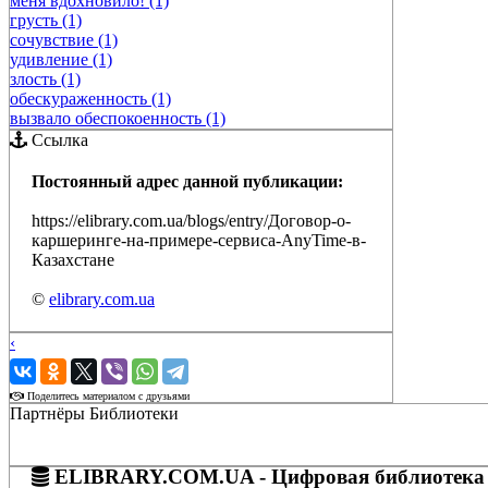
меня вдохновило! (1)
грусть (1)
сочувствие (1)
удивление (1)
злость (1)
обескураженность (1)
вызвало обеспокоенность (1)
Ссылка
Постоянный адрес данной публикации:
https://elibrary.com.ua/blogs/entry/Договор-о-
каршеринге-на-примере-сервиса-AnyTime-в-
Казахстане
©
elibrary.com.ua
‹
›
Поделитесь материалом с друзьями
Партнёры Библиотеки
ELIBRARY.COM.UA - Цифровая библиотека