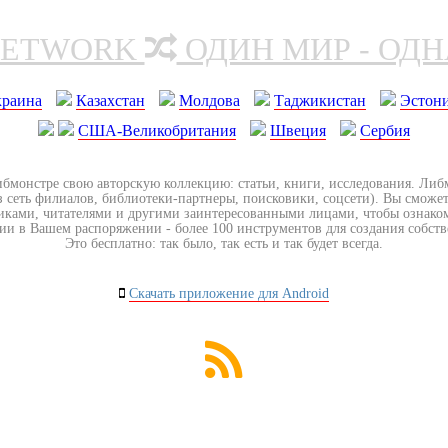
NETWORK
ОДИН МИР - ОД
краина
Казахстан
Молдова
Таджикистан
Эстон
США-Великобритания
Швеция
Сербия
ибмонстре свою авторскую коллекцию: статьи, книги, исследования. Ли
з сеть филиалов, библиотеки-партнеры, поисковики, соцсети). Вы сможет
иками, читателями и другими заинтересованными лицами, чтобы ознако
ии в Вашем распоряжении - более 100 инструментов для создания собст
Это бесплатно: так было, так есть и так будет всегда.
Скачать приложение для Android