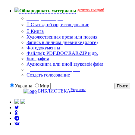
делитесь с миром!
Обнародовать материалы
Тип публикации
Статья, обзор, исследование
Книга
Художественная проза или поэзия
Запись в личном дневнике (блоге)
Фотодокументы
Файл(ы): PDF\DOC\RAR\ZIP и др.
Биография
Аудиокнига или иной звуковой файл
Дополнительные опции:
Создать голосование
Украина
Мир
Украины
БИБЛИОТЕКА