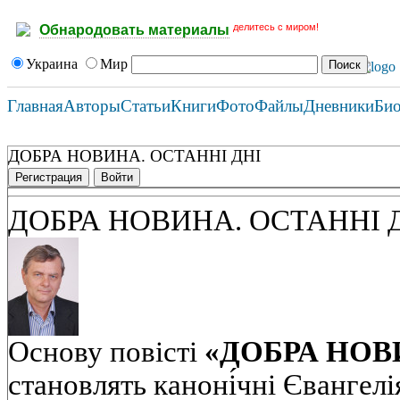
делитесь с миром!
Обнародовать материалы
Украина
Мир
Главная
Авторы
Статьи
Книги
Фото
Файлы
Дневники
Би
ДОБРА НОВИНА. ОСТАННІ ДНІ
Регистрация
Войти
ДОБРА НОВИНА. ОСТАННІ 
Основу повісті
«ДОБРА НОВИ
становлять каноні́чні Євангелі