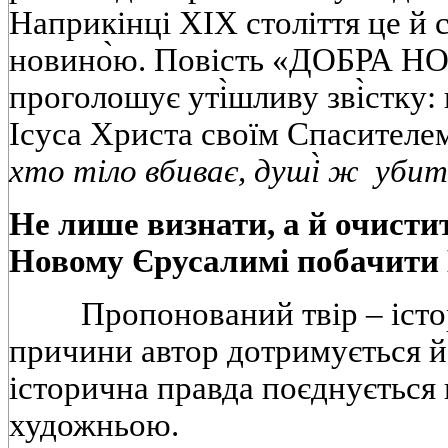
Наприкінці XIX століття це й 
новино̀ю. Повість «ДОБРА 
проголошує уті̀шливу зві̀стку:
Ісуса Христа своїм Спасителем
хто тіло вбиває, душі̀ ж уби
Не лише визнати, а й очистит
Новому Єрусалимі побачити 
Пропонований твір – істори
причини автор дотримується й
історична правда поєднується
художньою.