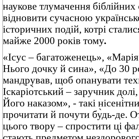
наукове тлумачення біблійних 
відновити сучасною українсь
історичних подій, котрі сталися
майже 2000 років тому
.
«Ісус – багатоженець», «Марі
Нього дочку й сина», «До 30 р
мандрував, щоб опанувати тех
Іскаріо̀тський – заручник долі
Його наказом», - такі нісені̀т
прочитати й почути бу̀дь-де. 
цього твору – спростити ці фа
стають предметом нездоро̀вог