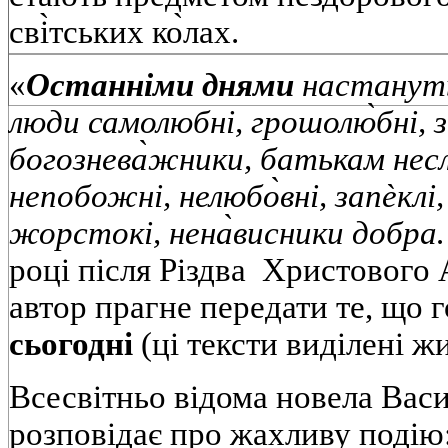
сві̀тських ко̀лах.
«
Останніми днями
настануть 
люди самолюбні, грошолю̀бні, зар
богознева̀жники, батькам неслу
непобожні, нелюбо̀вні, запѐклі,
жорстокі, нена̀висники добр
році після Різдва Христового
автор прагне передати те, що 
сьогодні
(ці тексти виділені 
Всесвітньо відома новела Вас
розповідає про жахливу подію: