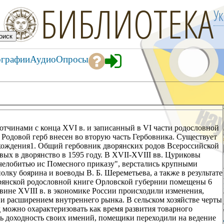
БИБЛИОТЕКА
У
ографии
Аудио
Опросы
отчинами с конца XVI в. и записанный в VI части родословной
Родовой герб внесен во вторую часть Гербовника. Существует
хождения1. Общий гербовник дворянских родов Всероссийской
вых в дворянство в 1595 году. В XVII-XVIII вв. Цуриковы
челобитью ис Помесного приказу", верстались крупными
полку боярина и воеводы В. Б. Шереметьева, а также в результате
ворянской родословной книге Орловской губернии помещены 6
вине XVIII в. в экономике России происходили изменения,
 расширением внутреннего рынка. В сельском хозяйстве черты
д можно охарактеризовать как время развития товарного
ть доходность своих имений, помещики переходили на ведение