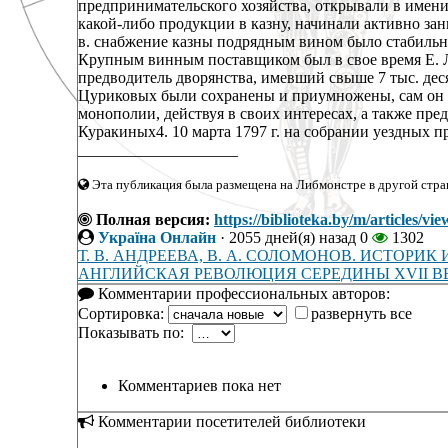
предпринимательского хозяйства, открывали в имен
какой-либо продукции в казну, начинали активно зан
в. снабжение казны подрядным вином было стабильн
Крупным винным поставщиком был в свое время Е. Л
предводитель дворянства, имевший свыше 7 тыс. деся
Цуриковых были сохранены и приумножены, сам он 
монополии, действуя в своих интересах, а также пре
Куракиных4. 10 марта 1797 г. на собрании уездных пр
____________________
Эта публикация была размещена на Либмонстре в другой стран
Полная версия:
https://biblioteka.by/m/arti
Україна Онлайн
·
2055 дней(я) назад
0
1302
Т. В. АНДРЕЕВА, В. А. СОЛОМОНОВ. ИСТОРИК 
АНГЛИЙСКАЯ РЕВОЛЮЦИЯ СЕРЕДИНЫ XVII 
Комментарии профессиональных авторов:
Сортировка:
развернуть все
Показывать по:
Комментариев пока нет
Комментарии посетителей библиотеки