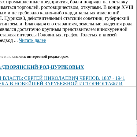
иях промышленные предприятия, брали подряды на поставку
иматься торговлей, ростовщичеством, откупами. В конце XVIII
ым и не требовало каких-либо кардинальных изменений.
. Цуриков3, действительный статский советник, губернский
тин земли. Благодаря его стараниям, земельные владения рода
являлся достаточно крупным представителем винокуренной
дставляя интересы Головиных, графов Толстых и князей
едвод ...
Читать далее
е и показалась интересной редакторам.
cles/view/ДВОРЯНСКИЙ-РОД-ЦУРИКОВЫХ
И ВЛАСТЬ: СЕРГЕЙ НИКОЛАЕВИЧ ЧЕРНОВ. 1887 - 1941
ВЕКА В НОВЕЙШЕЙ ЗАРУБЕЖНОЙ ИСТОРИОГРАФИИ