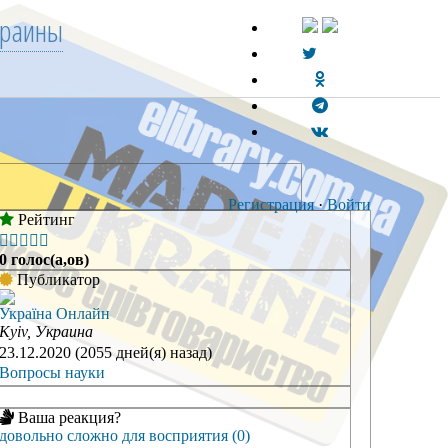
краины
Регистрация
·
Войти
Рейтинг





0 голос(а,ов)
Публикатор
Україна Онлайн
Kyiv, Украина
23.12.2020 (2055 дней(я) назад)
Вопросы науки
Ваша реакция?
довольно сложно для восприятия (0)