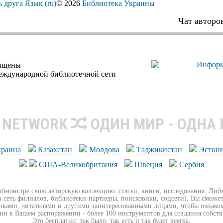
ь друга
Язык (ru)
© 2026
Библиотека Украины
Чат авторо
щищены
еждународной библиотечной сети
R NETWORK
ОДИН МИР - ОДНА
краина
Казахстан
Молдова
Таджикистан
Эстон
США-Великобритания
Швеция
Сербия
ибмонстре свою авторскую коллекцию: статьи, книги, исследования. Ли
з сеть филиалов, библиотеки-партнеры, поисковики, соцсети). Вы сможет
иками, читателями и другими заинтересованными лицами, чтобы ознако
ии в Вашем распоряжении - более 100 инструментов для создания собст
Это бесплатно: так было, так есть и так будет всегда.