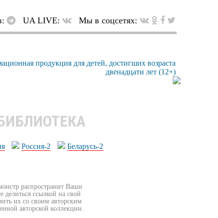
в:
UA LIVE:
Мы в соцсетях:
 БИБЛИОТЕКА
ия
Россия-2
Беларусь-2
бмонстр распространит Ваши
е делиться ссылкой на свой
мить их со своим авторским
венной авторской коллекции.