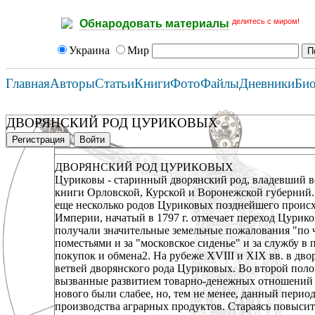
делитесь с миром!
Обнародовать материалы
Украина
Мир
Главная
Авторы
Статьи
Книги
Фото
Файлы
Дневники
Би
ДВОРЯНСКИЙ РОД ЦУРИКОВЫХ
Регистрация
Войти
ДВОРЯНСКИЙ РОД ЦУРИКОВЫХ
Цуриковы - старинный дворянский род, владевший в
книги Орловской, Курской и Воронежской губерний. 
еще несколько родов Цуриковых позднейшего проис
Империи, начатый в 1797 г. отмечает переход Цурико
получали значительные земельные пожалования "по 
поместьями и за "московское сиденье" и за службу в 
покупок и обмена2. На рубеже XVIII и XIX вв. в д
ветвей дворянского рода Цуриковых. Во второй поло
вызванные развитием товарно-денежных отношений и
нового были слабее, но, тем не менее, данный перио
производства аграрных продуктов. Стараясь повыси