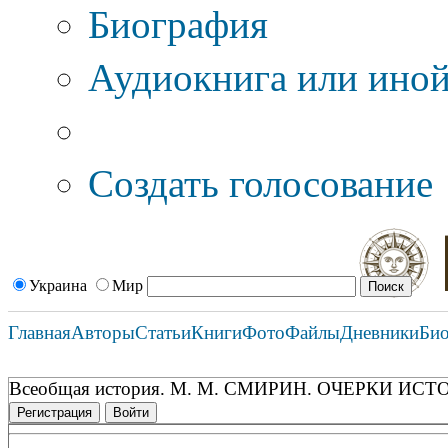
Биография
Аудиокнига или иной
Дополнительные оп
Создать голосование
Украина
Мир
Главная
Авторы
Статьи
Книги
Фото
Файлы
Дневники
Би
Всеобщая история. М. М. СМИРИН. ОЧЕРКИ
Регистрация
Войти