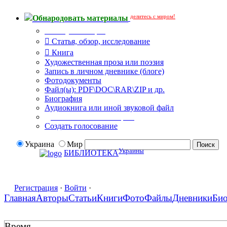
делитесь с миром!
Обнародовать материалы
Тип публикации
Статья, обзор, исследование
Книга
Художественная проза или поэзия
Запись в личном дневнике (блоге)
Фотодокументы
Файл(ы): PDF\DOC\RAR\ZIP и др.
Биография
Аудиокнига или иной звуковой файл
Дополнительные опции:
Создать голосование
Украина
Мир
Украины
БИБЛИОТЕКА
Регистрация
·
Войти
·
Главная
Авторы
Статьи
Книги
Фото
Файлы
Дневники
Би
Время